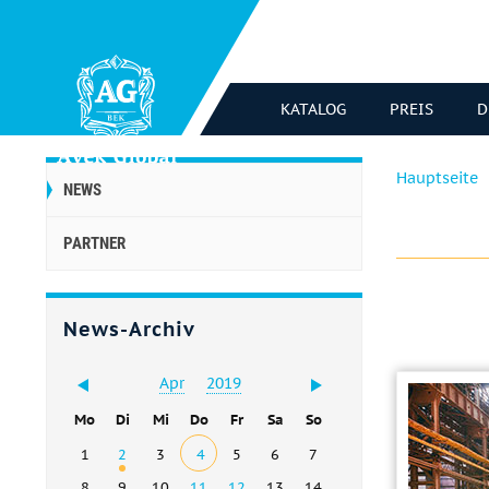
KATALOG
PREIS
D
Hauptseite
NEWS
PARTNER
News-Archiv
Apr
2019
Mo
Di
Mi
Do
Fr
Sa
So
1
2
3
4
5
6
7
8
9
10
11
12
13
14