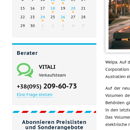
15
16
17
18
19
20
21
22
23
24
25
26
27
28
29
30
1
2
3
4
5
Berater
Weipa. Auf d
VITALI
Corporation
Verkaufsteam
Australien e
209-60-73
+38(095)
Auf der neu
Eine Frage stellen
Volumen deu
Behörden gl
in den letz
Das Volumen
Abonnieren Preislisten
elektrische 
und Sonderangebote