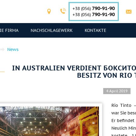
790-91-90
+38 (056)
790-91-90
+38 (056)
IE FIRMA
NACHSCHLAGEWERK
KONTAKTE
News
IN AUSTRALIEN VERDIENT БОКСИТ
BESITZ VON RIO
4 April 2019
Rio Tinto —
war Sie bes
Er befindet
Neulich Mi
kostete 1