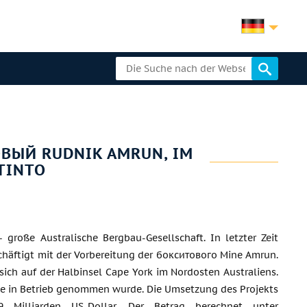
ОВЫЙ RUDNIK AMRUN, IM
 TINTO
 große Australische Bergbau-Gesellschaft. In letzter Zeit
chäftigt mit der Vorbereitung der бокситового Mine Amrun.
 sich auf der Halbinsel Cape York im Nordosten Australiens.
ne in Betrieb genommen wurde. Die Umsetzung des Projekts
,9 Milliarden US-Dollar. Der Betrag berechnet unter