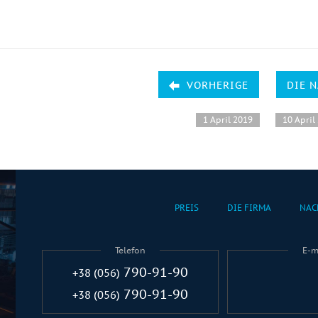
VORHERIGE
DIE 
1 April 2019
10 April
PREIS
DIE FIRMA
NAC
Telefon
E-m
790-91-90
+38 (056)
790-91-90
+38 (056)