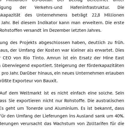
htigung der Verkehrs-und Hafeninfrastruktur. Die
nskapazität des Unternehmens beträgt 22,8 Millionen
Jahr. Bei diesem Indikator kann man erweitern. Die erste
Rohstoffen versandt im Dezember letzten Jahres.
ung des Projekts abgeschlossen haben, deutlich zu früh.
aus, der Umfang der Kosten war kleiner als erwartet. Dies
er CEO von Rio Tinto. Amrun ist ein Ersatz der Mine East
n überwiegend exportiert. Steigerung der förderkapazitäten
t pro Jahr. Darüber hinaus, ein neues Unternehmen erlauben
größte Exporteur von Bauxit.
uf dem Weltmarkt ist es nicht einfach eine solche. Sein
ss Sie exportieren nicht nur Rohstoffe. Die australischen
 Es geht um Tonerde und Aluminium. Es ist bekannt, dass
 Für den Umfang der Lieferungen ins Ausland sank um 40%.
erungen verursacht das Wachstum von Zolltarifen für die