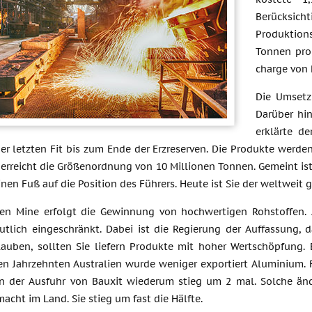
Berücksic
Produktio
Tonnen pro 
charge von 
Die Umsetz
Darüber hin
erklärte d
er letzten Fit bis zum Ende der Erzreserven. Die Produkte werde
 erreicht die Größenordnung von 10 Millionen Tonnen. Gemeint is
inen Fuß auf die Position des Führers. Heute ist Sie der weltweit 
en Mine erfolgt die Gewinnung von hochwertigen Rohstoffen. A
tlich eingeschränkt. Dabei ist die Regierung der Auffassung, da
auben, sollten Sie liefern Produkte mit hoher Wertschöpfung.
ten Jahrzehnten Australien wurde weniger exportiert Aluminium.
 der Ausfuhr von Bauxit wiederum stieg um 2 mal. Solche änd
macht im Land. Sie stieg um fast die Hälfte.