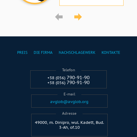
PREIS
DIE FIRMA
NACHSCHLAGEWERK
KONTAKTE
Telefon
790-91-90
+38 (056)
790-91-90
+38 (056)
E-mail
avglob@avglob.org
Adresse
49000, m. Dinipro, wul. Kadett, Bud.
3-Ah, of.10