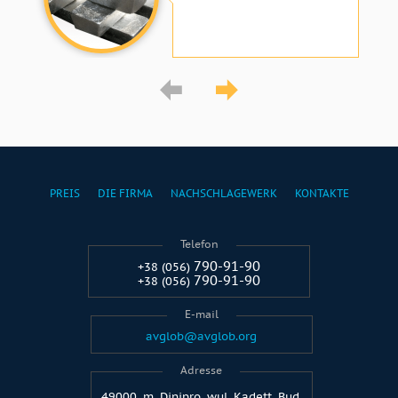
PREIS
DIE FIRMA
NACHSCHLAGEWERK
KONTAKTE
Telefon
790-91-90
+38 (056)
790-91-90
+38 (056)
E-mail
avglob@avglob.org
Adresse
49000, m. Dinipro, wul. Kadett, Bud.