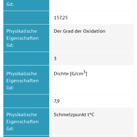
Gd:
157,25
Physikalische
Der Grad der Oxidation
Eigenschaften
Gd:
3
3
Physikalische
Dichte [G/cm
]
Eigenschaften
Gd:
7,9
Physikalische
Schmelzpunkt t°C
Eigenschaften
Gd: