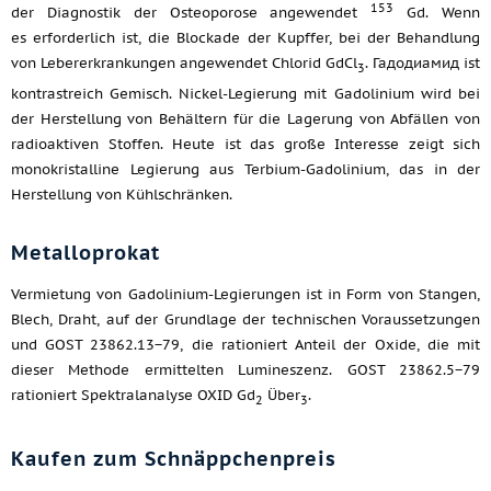
153
der Diagnostik der Osteoporose angewendet
Gd. Wenn
es erforderlich ist, die Blockade der Kupffer, bei der Behandlung
von Lebererkrankungen angewendet Chlorid GdCl
. Гадодиамид ist
3
kontrastreich Gemisch. Nickel-Legierung mit Gadolinium wird bei
der Herstellung von Behältern für die Lagerung von Abfällen von
radioaktiven Stoffen. Heute ist das große Interesse zeigt sich
monokristalline Legierung aus Terbium-Gadolinium, das in der
Herstellung von Kühlschränken.
Metalloprokat
Vermietung von Gadolinium-Legierungen ist in Form von Stangen,
Blech, Draht, auf der Grundlage der technischen Voraussetzungen
und GOST 23862.13−79, die rationiert Anteil der Oxide, die mit
dieser Methode ermittelten Lumineszenz. GOST 23862.5−79
rationiert Spektralanalyse OXID Gd
Über
.
2
3
Kaufen zum Schnäppchenpreis