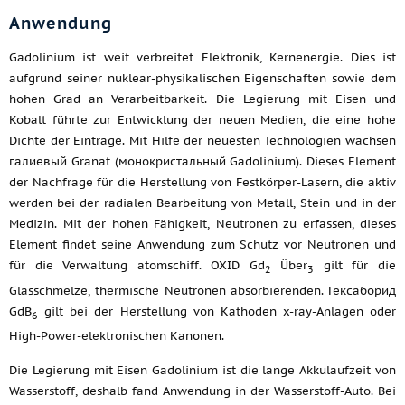
Anwendung
Gadolinium ist weit verbreitet Elektronik, Kernenergie. Dies ist
aufgrund seiner nuklear-physikalischen Eigenschaften sowie dem
hohen Grad an Verarbeitbarkeit. Die Legierung mit Eisen und
Kobalt führte zur Entwicklung der neuen Medien, die eine hohe
Dichte der Einträge. Mit Hilfe der neuesten Technologien wachsen
галиевый Granat (монокристальный Gadolinium). Dieses Element
der Nachfrage für die Herstellung von Festkörper-Lasern, die aktiv
werden bei der radialen Bearbeitung von Metall, Stein und in der
Medizin. Mit der hohen Fähigkeit, Neutronen zu erfassen, dieses
Element findet seine Anwendung zum Schutz vor Neutronen und
für die Verwaltung atomschiff. OXID Gd
Über
gilt für die
2
3
Glasschmelze, thermische Neutronen absorbierenden. Гексаборид
GdВ
gilt bei der Herstellung von Kathoden x-ray-Anlagen oder
6
High-Power-elektronischen Kanonen.
Die Legierung mit Eisen Gadolinium ist die lange Akkulaufzeit von
Wasserstoff, deshalb fand Anwendung in der Wasserstoff-Auto. Bei