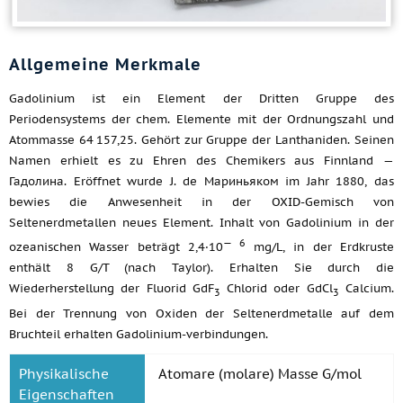
Allgemeine Merkmale
Gadolinium ist ein Element der Dritten Gruppe des
Periodensystems der chem. Elemente mit der Ordnungszahl und
Atommasse 64 157,25. Gehört zur Gruppe der Lanthaniden. Seinen
Namen erhielt es zu Ehren des Chemikers aus Finnland —
Гадолина. Eröffnet wurde J. de Мариньяком im Jahr 1880, das
bewies die Anwesenheit in der OXID-Gemisch von
Seltenerdmetallen neues Element. Inhalt von Gadolinium in der
— 6
ozeanischen Wasser beträgt 2,4·10
mg/L, in der Erdkruste
enthält 8 G/T (nach Taylor). Erhalten Sie durch die
Wiederherstellung der Fluorid GdF
Chlorid oder GdCl
Calcium.
3
3
Bei der Trennung von Oxiden der Seltenerdmetalle auf dem
Bruchteil erhalten Gadolinium-verbindungen.
Physikalische
Atomare (molare) Masse G/mol
Eigenschaften