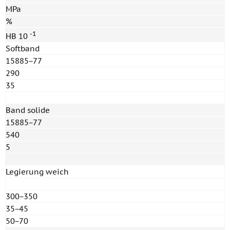
MPa
%
-1
HB 10
Softband
15885−77
290
35
Band solide
15885−77
540
5
Legierung weich
300−350
35−45
50−70