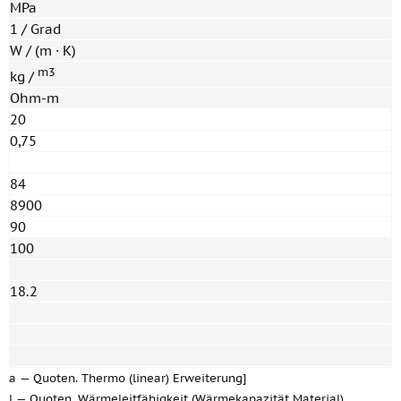
MPa
1 / Grad
W / (m · K)
m3
kg /
Ohm-m
20
0,75
84
8900
90
100
18.2
a — Quoten. Thermo (linear) Erweiterung]
l — Quoten. Wärmeleitfähigkeit (Wärmekapazität Material)