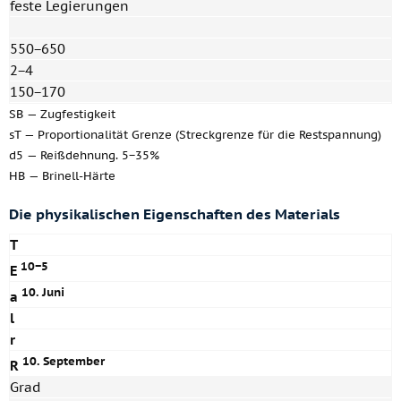
feste Legierungen
550−650
2−4
150−170
SB — Zugfestigkeit
sT — Proportionalität Grenze (Streckgrenze für die Restspannung)
d5 — Reißdehnung. 5−35%
HB — Brinell-Härte
Die physikalischen Eigenschaften des Materials
T
10−5
E
10. Juni
a
l
r
10. September
R
Grad