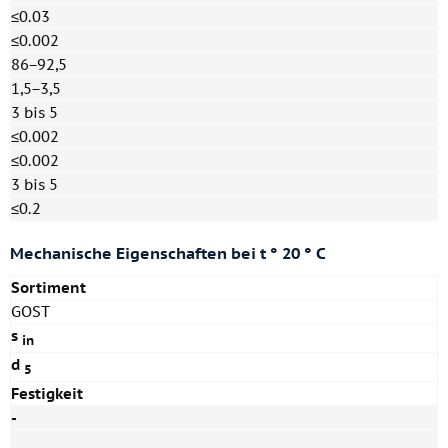
≤0.03
≤0.002
86−92,5
1,5−3,5
3 bis 5
≤0.002
≤0.002
3 bis 5
≤0.2
Mechanische Eigenschaften bei t ° 20 ° C
Sortiment
GOST
s
in
d
5
Festigkeit
-