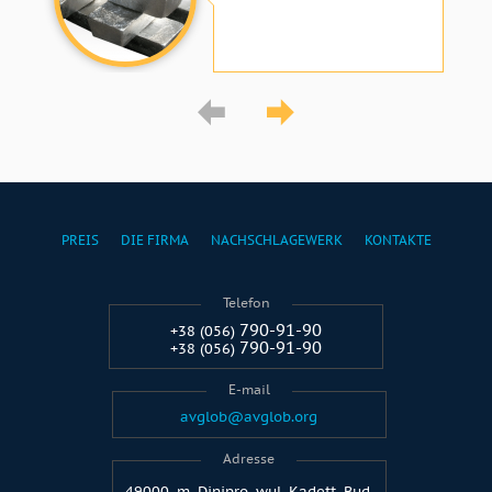
PREIS
DIE FIRMA
NACHSCHLAGEWERK
KONTAKTE
Telefon
790-91-90
+38 (056)
790-91-90
+38 (056)
E-mail
avglob@avglob.org
Adresse
49000, m. Dinipro, wul. Kadett, Bud.