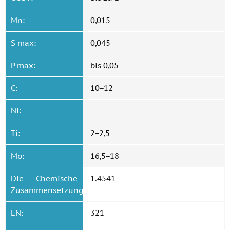
Mn:
0,015
S max:
0,045
P max:
bis 0,05
C:
10−12
Ni:
-
Ti:
2−2,5
Mo:
16,5−18
Die Chemische
1.4541
Zusammensetzung.:
EN:
321