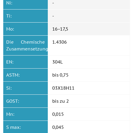
Ni:
-
Ti:
-
Mo:
16−17,5
Die Chemische
1.4306
Zusammensetzung.:
EN:
304L
ASTM:
bis 0,75
Si:
03Х18Н11
GOST:
bis zu 2
Mn:
0,015
S max:
0,045