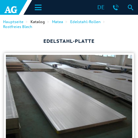
DE
Hauptseite
Katalog
Matea
Edelstahl-Rollen
Rostfreies Blech
EDELSTAHL-PLATTE