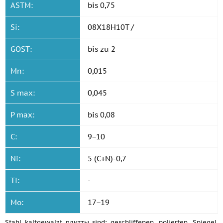
ASTM:
bis 0,75
Si:
08X18H10T /
GOST:
bis zu 2
Mn:
0,015
S max:
0,045
P max:
bis 0,08
C:
9−10
Ni:
5 (C+N)-0,7
Ti:
-
Mo:
17−19
Stahl kaltgewalzt плитты sind: geschliffenen, polierten, Spiegel,