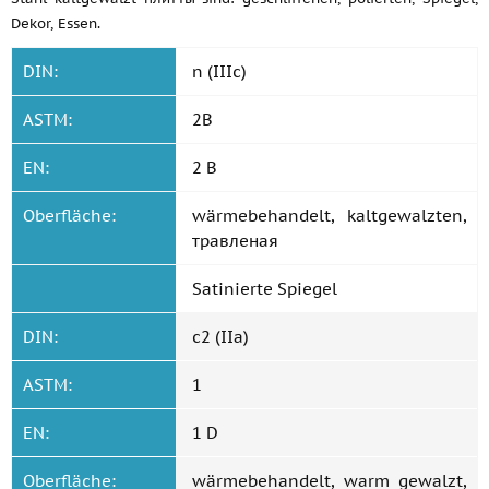
Dekor, Essen.
DIN:
n (IIIc)
ASTM:
2B
EN:
2 B
Oberfläche:
wärmebehandelt, kaltgewalzten,
травленая
Satinierte Spiegel
DIN:
c2 (IIa)
ASTM:
1
EN:
1 D
Oberfläche:
wärmebehandelt, warm gewalzt,