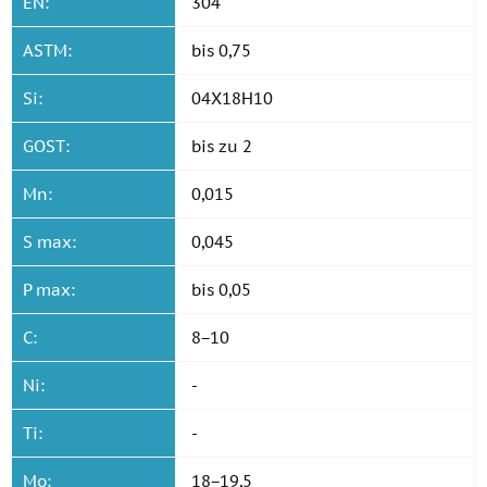
EN:
304
ASTM:
bis 0,75
Si:
04Х18Н10
GOST:
bis zu 2
Mn:
0,015
S max:
0,045
P max:
bis 0,05
C:
8−10
Ni:
-
Ti:
-
Mo:
18−19,5