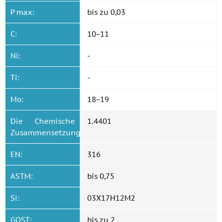
P max:
bis zu 0,03
C:
10−11
Ni:
-
Ti:
-
Mo:
18−19
Die Chemische
1.4401
Zusammensetzung.:
EN:
316
ASTM:
bis 0,75
Si:
03Х17Н12М2
GOST:
bis zu 2