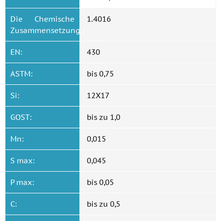
Die Chemische
1.4016
Zusammensetzung.:
EN:
430
ASTM:
bis 0,75
Si:
12Х17
GOST:
bis zu 1,0
Mn:
0,015
S max:
0,045
P max:
bis 0,05
C:
bis zu 0,5