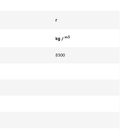
r
m3
kg /
8300