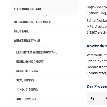
High-Speed-
LEGIERUNGSSTAHL
Entkohlung
Schleifbark
HEIZRAUM UND FEDERSTAHL
MPa. Avglob 
BAUSTAHL
1,3207 ersch
WERKZEUGSTÄHLE
Anwendun
LEGIERTEM WERKZEUGSTAHL
Verarbeitun
Schneidkant
5ХНВ, 56NICRMOV7
Hochrostend
5ХВ2СФ, 1.2542
Formblätter,
9ХФ, 80CRV2
Der Prozen
11ХФ, 115CRV3
Fe
ХВГ, 105WCR6