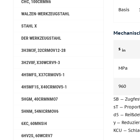
CHC, 100CRMN6
Basis
WALZEN-WERKZEUGSTAHL
STAHL X
Mechanisch
DER WERKZEUGSTAHL
s
in
3H3M3F, 32CRMOV12-28
3H2V8F, X30WCRV9-3
MPa
4H5MFS, X37CRMOV5-1
960
4H5MF1S, X40CRMOV5-1
SB — Zugfes
5HGM, 40CRMNMO7
sT — Proport
5HNM, 54NICRMOV6
d5 — Reißde
y — Reduzie
6ХС, 60MNSI4
KCU — Schla
6HV2S, 60WCRV7