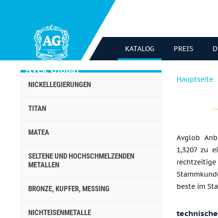
KATALOG
PREIS
D
Hauptseite
NICKELLEGIERUNGEN
TITAN
MATEA
Avglob Anbi
1,3207 zu e
SELTENE UND HOCHSCHMELZENDEN
rechtzeiti
METALLEN
Stammkunden
beste im Sta
BRONZE, KUPFER, MESSING
NICHTEISENMETALLE
technisch