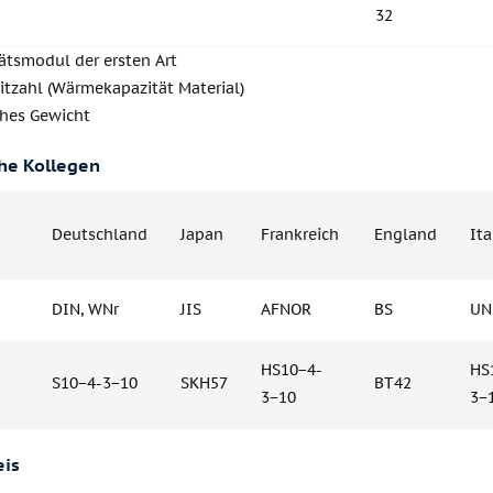
32
tätsmodul der ersten Art
itzahl (Wärmekapazität Material)
ches Gewicht
he Kollegen
Deutschland
Japan
Frankreich
England
Ita
DIN, WNr
JIS
AFNOR
BS
UN
HS10−4-
HS
S10−4-3−10
SKH57
BT42
3−10
3−
eis