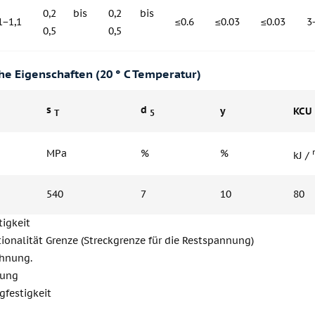
0,2 bis
0,2 bis
1−1,1
≤0.6
≤0.03
≤0.03
3
0,5
0,5
e Eigenschaften (20 ° C Temperatur)
s
d
y
KCU
T
5
MPa
%
%
kJ /
540
7
10
80
tigkeit
ionalität Grenze (Streckgrenze für die Restspannung)
hnung.
rung
gfestigkeit