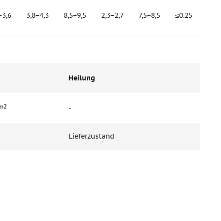
−3,6
3,8−4,3
8,5−9,5
2,3−2,7
7,5−8,5
≤0.25
Heilung
m2
-
Lieferzustand