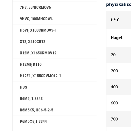
physikalis
7H3, 55NICRMOV6
9HVG, 100MNCRW4
t ° C
H6VF, X100CRMOV5-1
Hagel
X12, X210CR12
X12M, X165CRMOV12
20
H12MF, K110
200
H12F1, X155CRVMO12-1
400
HSS
R6M5, 1.3343
600
R6M5K5, HS6-5-2-5
700
Р6М5Ф3,1.3344