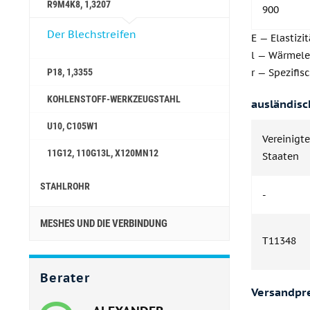
R9M4K8, 1,3207
900
Der Blechstreifen
E — Elastizi
l — Wärmele
r — Spezifis
P18, 1,3355
KOHLENSTOFF-WERKZEUGSTAHL
ausländisc
U10, C105W1
Vereinigte
11G12, 110G13L, X120MN12
Staaten
STAHLROHR
-
MESHES UND DIE VERBINDUNG
T11348
Berater
Versandpr