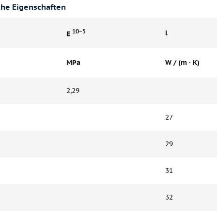
che Eigenschaften
10−5
l
E
MPa
W / (m · K)
2,29
27
29
31
32