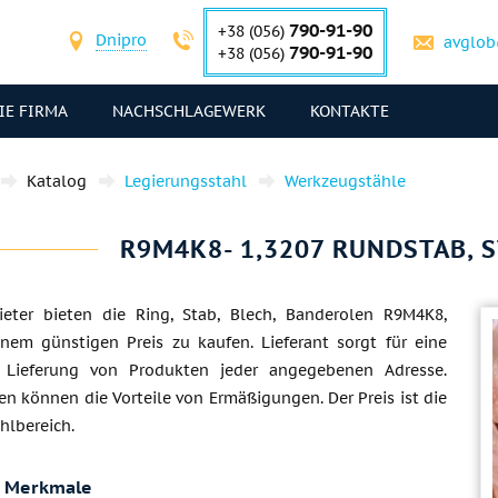
790-91-90
+38 (056)
Dnipro
avglob
790-91-90
+38 (056)
IE FIRMA
NACHSCHLAGEWERK
KONTAKTE
Katalog
Legierungsstahl
Werkzeugstähle
R9M4K8- 1,3207 RUNDSTAB, 
eter bieten die Ring, Stab, Blech, Banderolen R9M4K8,
inem günstigen Preis zu kaufen. Lieferant sorgt für eine
ge Lieferung von Produkten jeder angegebenen Adresse.
 können die Vorteile von Ermäßigungen. Der Preis ist die
hlbereich.
e Merkmale