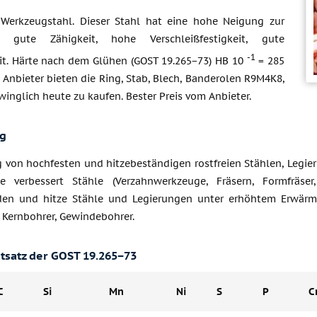
Werkzeugstahl. Dieser Stahl hat eine hohe Neigung zur
, gute Zähigkeit, hohe Verschleißfestigkeit, gute
-1
eit. Härte nach dem Glühen (GOST 19.265−73) HB 10
= 285
Anbieter bieten die Ring, Stab, Blech, Banderolen R9M4K8,
winglich heute zu kaufen. Bester Preis vom Anbieter.
g
g von hochfesten und hitzebeständigen rostfreien Stählen, Legi
e verbessert Stähle (Verzahnwerkzeuge, Fräsern, Formfräser
en und hitze Stähle und Legierungen unter erhöhtem Erwärmu
 Kernbohrer, Gewindebohrer.
tsatz der GOST 19.265−73
C
Si
Mn
Ni
S
P
C