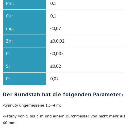
Mn:
0,1
Cu:
0,1
mg:
≤0,07
Zn:
≤0,0,02
P:
≤0,005
S:
≤0,02
P:
0,02
Der Rundstab hat die folgenden Parameter:
-tyanuty ungemessene 1,5−4 m;
-katany von 1 bis 3 m und einem Durchmesser von nicht mehr als
60 mm;