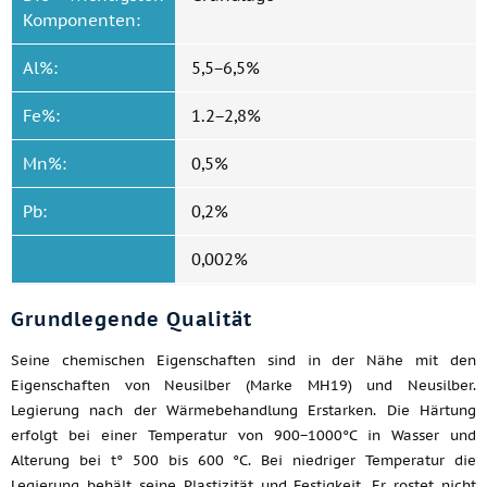
Komponenten:
Al%:
5,5−6,5%
Fe%:
1.2−2,8%
Mn%:
0,5%
Pb:
0,2%
0,002%
Grundlegende Qualität
Seine chemischen Eigenschaften sind in der Nähe mit den
Eigenschaften von Neusilber (Marke МН19) und Neusilber.
Legierung nach der Wärmebehandlung Erstarken. Die Härtung
erfolgt bei einer Temperatur von 900−1000°C in Wasser und
Alterung bei t° 500 bis 600 °C. Bei niedriger Temperatur die
Legierung behält seine Plastizität und Festigkeit. Er rostet nicht