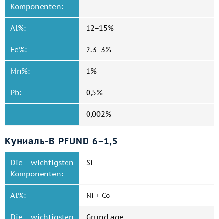
Komponenten:
Al%:
12−15%
Fe%:
2.3−3%
Mn%:
1%
Pb:
0,5%
0,002%
Куниаль-B PFUND 6−1,5
Die wichtigsten
Si
Komponenten:
Al%:
Ni + Co
Die wichtigsten
Grundlage