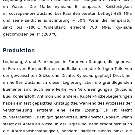
im Wasser. Die Marke куниаль B temporäre Reißfestigkeit
in состаренном Zustand bei Raumtemperatur beträgt 638 MPa
und seine seitliche Einschnürung — 50%. Wenn die Temperatur
sinkt bis -180°C Widerstand erreicht 700 MPa. Куниаль
geschmolzen bei t° 3200 °C.
Produktion
Legierung, A und B erzeugen in Form von Stangen, die gepresst
in Form von Runden Barren und Balken, um die fertigen Teile von
der gewünschten Größe und Dichte. Куниаль gepflegt Druck nur
im heißen Zustand. In dieser Legierung, aber die grundlegenden
Elemente sind auch eine Reihe von Verunreinigungen (Silizium,
Blei, Kohlenstoff, Antimon und andere). Kupfer-Nickel-Legierungen
haben ein fest gepacktes Kristallgitter. Während des Prozesses der
Verschmelzung entsteht eine Feste Lösung. Es ist leicht
zu verarbeiten. Es ist gut geschnitten, штампуется, Poliert. Wann
steigt der Anteil an Nickel in der Legierung, dann erhöht sich auch
die Korrosionsbeständigkeit, sondern darüber hinaus sinkt die