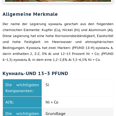
Allgemeine Merkmale
Der name der Legierung куниаль geschah aus den folgenden
chemischen Elemente: Kupfer (Cu), Nickel (Ni) und Aluminium (Al).
Diese Legierung hat eine hohe Korrosionsbeständigkeit, Elastizität
und hohe Festigkeit im Meerwasser und atmosphärischen
Bedingungen. Куниаль hat zwei Marken: (PFUND 1З-H) куниаль A.
darin enthalten 2, Z-Z, 0% Al und 12−15 Prozent Ni + Co; (PFUND
6−1,5) куниаль B, in dem eine 1,2−2,8% Al 5,5−6,5% Ni + Co.
Куниаль-UND 13−3 PFUND
Die wichtigsten
Si
Komponenten:
Al%:
Ni + Co
Die wichtigsten
Grundlage