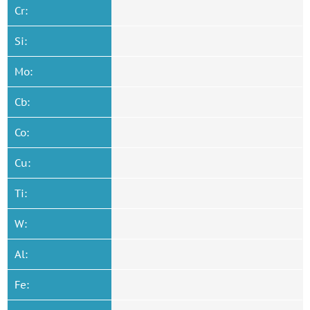
Cr:
Si:
Mo:
Cb:
Co:
Cu:
Ti:
W:
Al:
Fe: