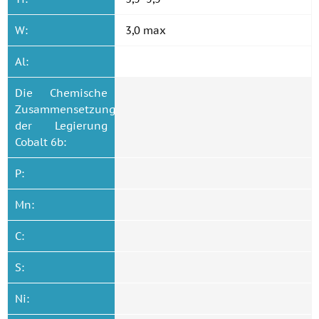
W:
3,0 max
Al:
Die Chemische
Zusammensetzung
der Legierung
Cobalt 6b:
P:
Mn:
C:
S:
Ni: