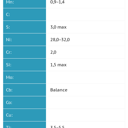
Mn:
0,9−1,4
C:
S:
3,0 max
Ni:
28,0−32,0
Cr:
2,0
Si:
1,5 max
Mo:
Cb:
Balance
Co:
Cu:
Ti:
3,5−5,5