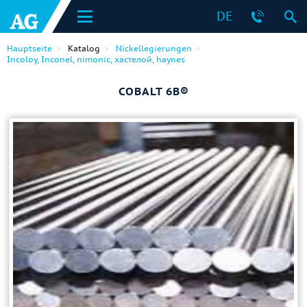
DE
Hauptseite
Katalog
Nickellegierungen
Incoloy, Inconel, nimonic, хастелой, haynes
COBALT 6B®