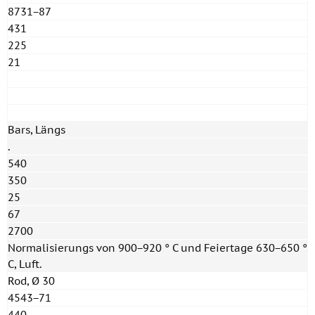
8731−87
431
225
21
Bars, Längs
.
540
350
25
67
2700
Normalisierungs von 900−920 ° C und Feiertage 630−650 °
C, Luft.
Rod, Ø 30
4543−71
440