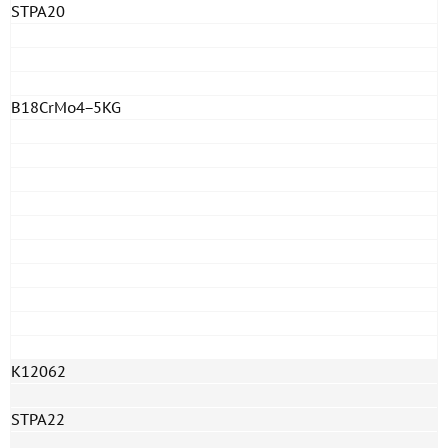
STPA20
B18CrMo4−5KG
K12062
STPA22