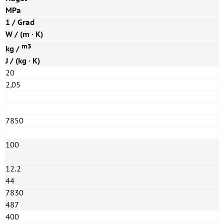
MPa
1 / Grad
W / (m · K)
m3
kg /
J / (kg · K)
20
2,05
7850
100
12.2
44
7830
487
400