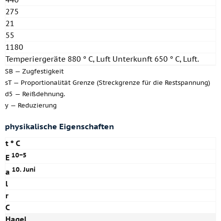
275
21
55
1180
Temperiergeräte 880 ° C, Luft Unterkunft 650 ° C, Luft.
SB — Zugfestigkeit
sT — Proportionalität Grenze (Streckgrenze für die Restspannung)
d5 — Reißdehnung.
y — Reduzierung
physikalische Eigenschaften
t ° C
10−5
E
10. Juni
a
l
r
C
Hagel