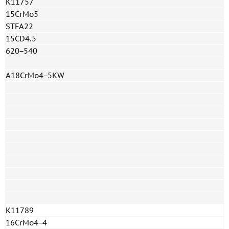
K11757
15CrMo5
STFA22
15CD4.5
620−540
A18CrMo4−5KW
K11789
16CrMo4−4