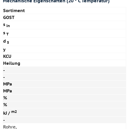
Mechanische Eigenschaften (20 ° C Temperatur)
Sortiment
GOST
s
in
s
T
d
5
y
KCU
Heilung
-
-
MPa
MPa
%
%
m2
kJ /
-
Rohre,