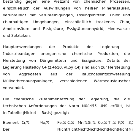
beständig gegen eine Vielzahl von chemischen Prozessen,
einschließlich der Auswirkungen von heißen Mineralsäuren,
verunreinigt mit Verunreinigungen, Lösungsmitteln, Chlor und
chlorhaltigen Umgebungen, einschließlich trockenes Chlor,
Ameisensäure und Essigsäure, Essigsäureanhydrid, Meerwasser
und Salzlaken.
Hauptanwendungen der Produkte der Legierung —
Industrieanlagen anorganische chemische Produktion, die
Herstellung von Düngemitteln und Essigsäure. Details der
Legierung Hastelloy C4 (2.4610, Alloy C4) sind auch zur Herstellung
von Aggregaten aus der Rauchgasentschwefelung
Müllverbrennungsanlagen, verschiedenen Wärmeaustauscher
verwendet.
Die chemische Zusammensetzung der Legierung, die die
technischen Anforderungen der Norm N06455 UNS erfüllt, ist
in Tabelle (Nickel — Basis) gezeigt:
Element
Cr,%
Mo,%
Fe,%
C,%
Mn,%
Si,%
Co,%
Ti,%
P,%
S,
Der
Nicht
Nicht
Nicht
Nicht
Nicht
Nicht
Nicht
Ni