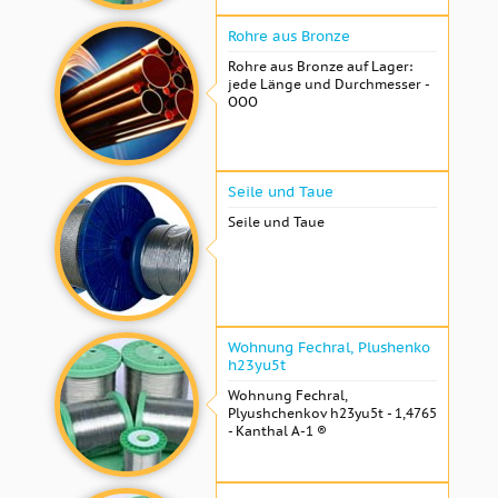
Rohre aus Bronze
Rohre aus Bronze auf Lager:
jede Länge und Durchmesser -
OOO
Seile und Taue
Seile und Taue
Wohnung Fechral, ​​Plushenko
h23yu5t
Wohnung Fechral, ​​
Plyushchenkov h23yu5t - 1,4765
- Kanthal A-1 ®