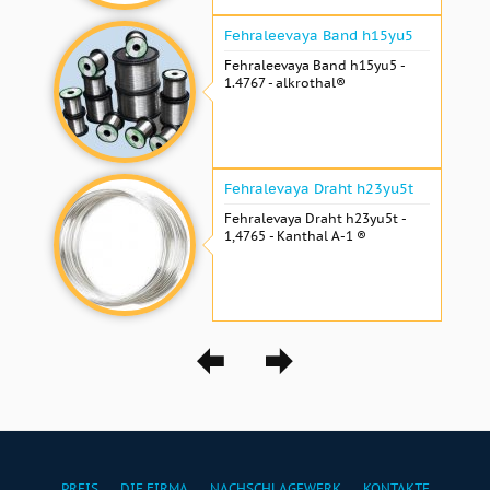
Fehraleevaya Band h15yu5
Fehraleevaya Band h15yu5 -
1.4767 - alkrothal®
Fehralevaya Draht h23yu5t
Fehralevaya Draht h23yu5t -
1,4765 - Kanthal A-1 ®
PREIS
DIE FIRMA
NACHSCHLAGEWERK
KONTAKTE