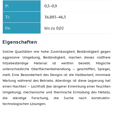
P:
0,5−0,9
Ti:
36,885−46,5
Fe:
bis zu 0,02
Eigenschaften
Solche Qualitäten wie hohe Zuverlässigkeit, Beständigkeit gegen
aggressive Umgebung, Beständigkeit, machen dieses rostfreie
hitzebeständige Material ist weithin beliebt. Mögliche
unterschiedliche Oberflächenbehandlung — geschliffen, Spiegel,
matt. Eine Besonderheit des Designs ist die Haltbarkeit, minimale
Wartung während des Betriebs. Allerdings ist diese Legierung hat
einen Nachteil — Lochfraß (bei längerer Einwirkung einer feuchten
Umgebung), mechanische und thermische Ermüdung des Metalls,
die ständige Forschung, die Suche nach konstruktiv-
technologischen Lösungen.