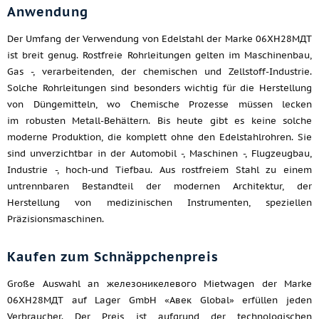
Anwendung
Der Umfang der Verwendung von Edelstahl der Marke 06ХН28МДТ
ist breit genug. Rostfreie Rohrleitungen gelten im Maschinenbau,
Gas -, verarbeitenden, der chemischen und Zellstoff-Industrie.
Solche Rohrleitungen sind besonders wichtig für die Herstellung
von Düngemitteln, wo Chemische Prozesse müssen lecken
im robusten Metall-Behältern. Bis heute gibt es keine solche
moderne Produktion, die komplett ohne den Edelstahlrohren. Sie
sind unverzichtbar in der Automobil -, Maschinen -, Flugzeugbau,
Industrie -, hoch-und Tiefbau. Aus rostfreiem Stahl zu einem
untrennbaren Bestandteil der modernen Architektur, der
Herstellung von medizinischen Instrumenten, speziellen
Präzisionsmaschinen.
Kaufen zum Schnäppchenpreis
Große Auswahl an железоникелевого Mietwagen der Marke
06ХН28МДТ auf Lager GmbH «Авек Global» erfüllen jeden
Verbraucher. Der Preis ist aufgrund der technologischen