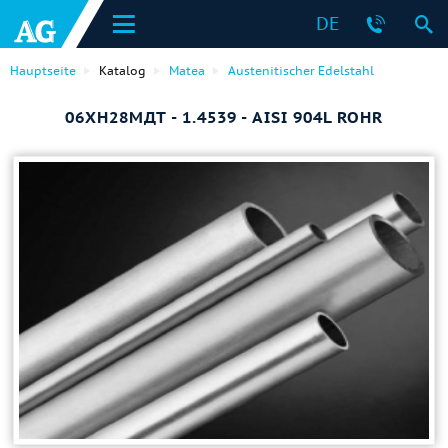
DE
Hauptseite
Katalog
Matea
Austenitischer Edelstahl
06ХН28МДТ - 1.4539 - AISI 904L ROHR