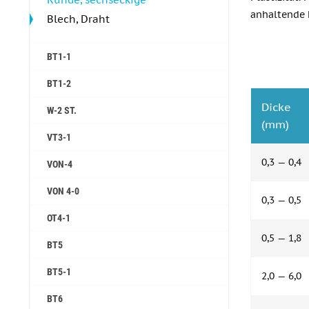
anhaltende F
Blech, Draht
BT1-1
BT1-2
Dicke 
W-2 ST.
(mm)
VT3-1
0,3 — 0,4
VON-4
VON 4-0
0,3 — 0,5
ОТ4-1
0,5 — 1,8
ВТ5
ВТ5-1
2,0 — 6,0
ВТ6