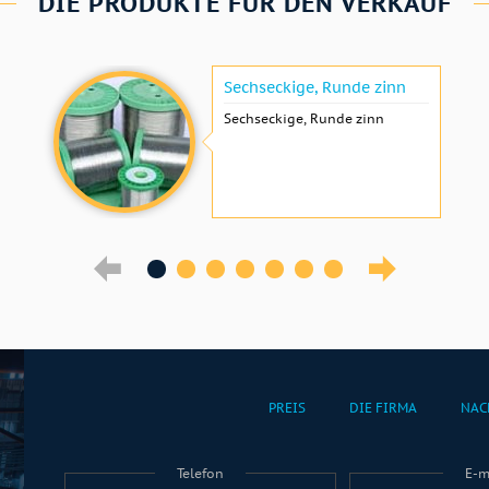
DIE PRODUKTE FÜR DEN VERKAUF
Sechseckige, Runde zinn
Sechseckige, Runde zinn
PREIS
DIE FIRMA
NAC
Telefon
E-m