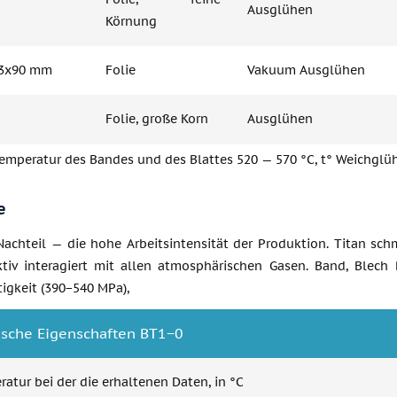
Ausglühen
Körnung
03x90 mm
Folie
Vakuum Ausglühen
Folie, große Korn
Ausglühen
emperatur des Bandes und des Blattes 520 — 570 °C, t° Weichglü
e
Nachteil — die hohe Arbeitsintensität der Produktion. Titan sch
tiv interagiert mit allen atmosphärischen Gasen. Band, Blech 
igkeit (390−540 MPa),
ische Eigenschaften BT1−0
atur bei der die erhaltenen Daten, in °C