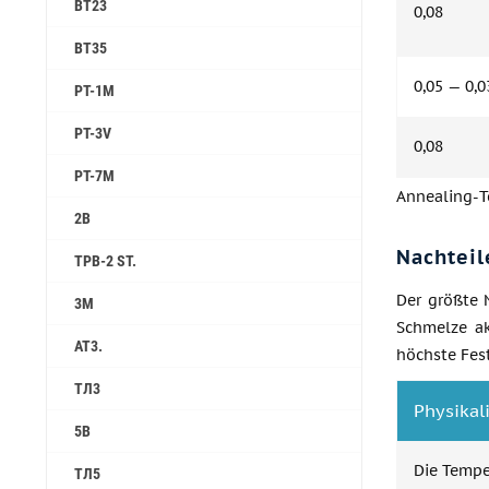
ВТ23
0,08
ВТ35
0,05 — 0,
PT-1M
PT-3V
0,08
PT-7M
Annealing-T
2B
Nachteil
TPB-2 ST.
Der größte 
3M
Schmelze ak
AT3.
höchste Fest
ТЛ3
Physikal
5B
Die Temper
ТЛ5