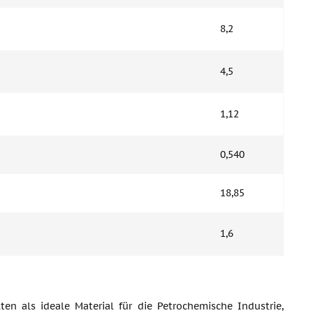
8,2
4,5
1,12
0,540
18,85
1,6
n als ideale Material für die Petrochemische Industrie,