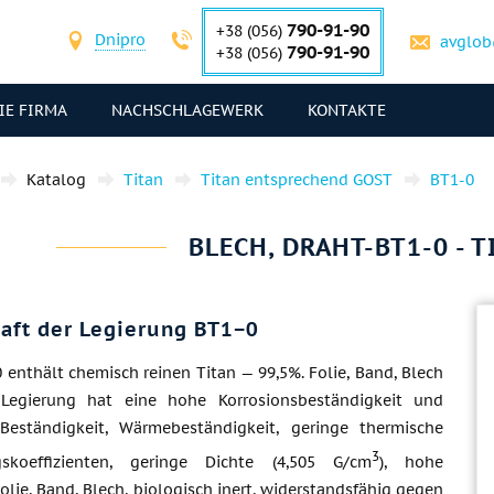
790-91-90
+38 (056)
Dnipro
avglob
790-91-90
+38 (056)
IE FIRMA
NACHSCHLAGEWERK
KONTAKTE
Katalog
Titan
Titan entsprechend GOST
BT1-0
BLECH, DRAHT-BT1-0 - T
aft der Legierung BT1−0
enthält chemisch reinen Titan — 99,5%. Folie, Band, Blech
 Legierung hat eine hohe Korrosionsbeständigkeit und
Beständigkeit, Wärmebeständigkeit, geringe thermische
3
skoeffizienten, geringe Dichte (4,505 G/cm
), hohe
 Folie, Band, Blech, biologisch inert, widerstandsfähig gegen