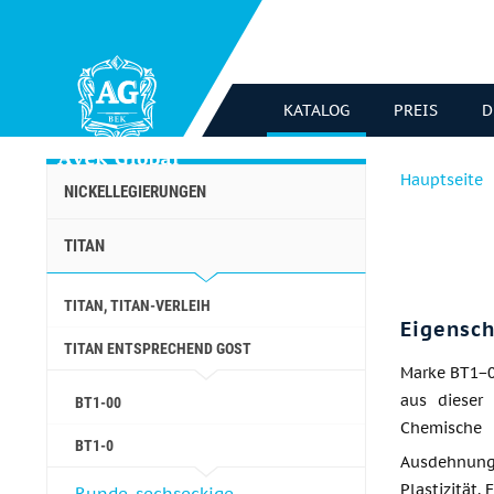
KATALOG
PREIS
D
Hauptseite
NICKELLEGIERUNGEN
TITAN
TITAN, TITAN-VERLEIH
Eigensch
TITAN ENTSPRECHEND GOST
Marke BT1−0 
aus dieser
BT1-00
Chemische 
BT1-0
Ausdehnung
Plastizität.
Runde, sechseckige