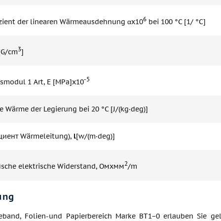
6
izient der linearen Wärmeausdehnung αx10
bei 100 °C [1/ °C]
3
 [G/cm
]
-5
tsmodul 1 Art, E [MPa]x10
e Wärme der Legierung bei 20 °C [J/(kg·deg)]
иент Wärmeleitung),
l
[w/(m·deg)]
2
fische elektrische Widerstand, Омхмм
/m
ung
band, Folien-und Papierbereich Marke BT1−0 erlauben Sie gelte