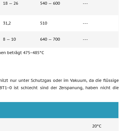
18 — 26
540 — 600
---
31,2
510
---
8 — 10
640 — 700
---
hen beträgt 475−485°C
milzt nur unter Schutzgas oder im Vakuum, da die flüssige
BT1−0 ist schlecht sind der Zerspanung, haben nicht die
20°C