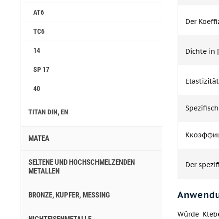
АТ6
Der Koeff
ТС6
14
Dichte in
SP 17
Elastizitä
40
Spezifisch
TITAN DIN, EN
Ккоэффиц
MATEA
SELTENE UND HOCHSCHMELZENDEN
Der spezi
METALLEN
Anwend
BRONZE, KUPFER, MESSING
Würde Klebe