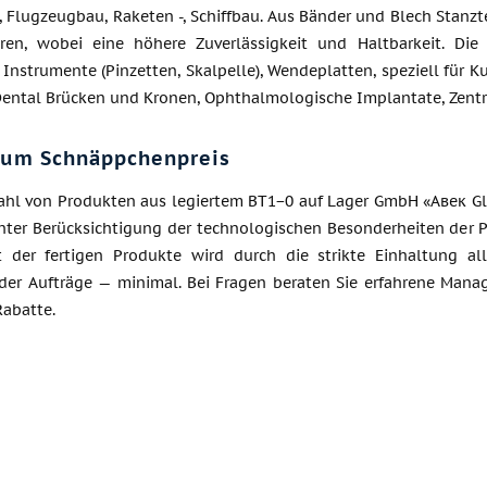
, Flugzeugbau, Raketen -, Schiffbau. Aus Bänder und Blech Stanzte
ren, wobei eine höhere Zuverlässigkeit und Haltbarkeit. Die
 Instrumente (Pinzetten, Skalpelle), Wendeplatten, speziell für
Dental Brücken und Kronen, Ophthalmologische Implantate, Zentri
zum Schnäppchenpreis
hl von Produkten aus legiertem BT1−0 auf Lager GmbH «Авек Globa
unter Berücksichtigung der technologischen Besonderheiten der 
t der fertigen Produkte wird durch die strikte Einhaltung al
er Aufträge — minimal. Bei Fragen beraten Sie erfahrene Manage
Rabatte.