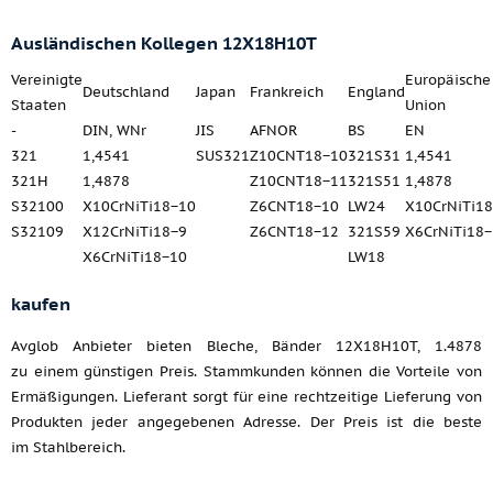
Ausländischen Kollegen 12X18H10T
Vereinigte
Europäische
Deutschland
Japan
Frankreich
England
Staaten
Union
-
DIN, WNr
JIS
AFNOR
BS
EN
321
1,4541
SUS321
Z10CNT18−10
321S31
1,4541
321H
1,4878
Z10CNT18−11
321S51
1,4878
S32100
X10CrNiTi18−10
Z6CNT18−10
LW24
X10CrNiTi1
S32109
X12CrNiTi18−9
Z6CNT18−12
321S59
X6CrNiTi18
X6CrNiTi18−10
LW18
kaufen
Avglob Anbieter bieten Bleche, Bänder 12X18H10T, 1.4878
zu einem günstigen Preis. Stammkunden können die Vorteile von
Ermäßigungen. Lieferant sorgt für eine rechtzeitige Lieferung von
Produkten jeder angegebenen Adresse. Der Preis ist die beste
im Stahlbereich.