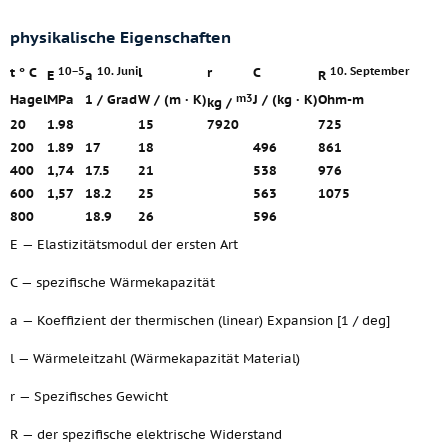
physikalische Eigenschaften
10−5
10. Juni
10. September
t ° C
l
r
C
E
a
R
m3
Hagel
MPa
1 / Grad
W / (m · K)
J / (kg · K)
Ohm-m
kg /
20
1.98
15
7920
725
200
1.89
17
18
496
861
400
1,74
17.5
21
538
976
600
1,57
18.2
25
563
1075
800
18.9
26
596
E — Elastizitätsmodul der ersten Art
C — spezifische Wärmekapazität
a — Koeffizient der thermischen (linear) Expansion [1 / deg]
l — Wärmeleitzahl (Wärmekapazität Material)
r — Spezifisches Gewicht
R — der spezifische elektrische Widerstand