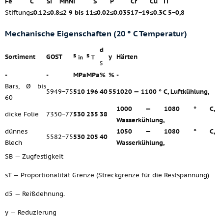
Fe
C
Si
Mn
Ni
S
P
Cr
Cu
Ti
Stiftung
≤0.12
≤0.8
≤2
9 bis 11
≤0.02
≤0.035
17−19
≤0.3
C 5−0,8
Mechanische Eigenschaften (20 ° C Temperatur)
d
s
s
Sortiment
GOST
y
Härten
in
T
5
-
-
MPa
MPa
%
%
-
Bars, Ø bis
5949−75
510
196
40
55
1020 — 1100 ° C, Luftkühlung,
60
1000 — 1080 ° C,
dicke Folie
7350−77
530
235
38
Wasserkühlung,
dünnes
1050 — 1080 ° C,
5582−75
530
205
40
Blech
Wasserkühlung,
SB — Zugfestigkeit
sT — Proportionalität Grenze (Streckgrenze für die Restspannung)
d5 — Reißdehnung.
y — Reduzierung