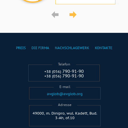
PREIS
DIE FIRMA
NACHSCHLAGEWERK
KONTAKTE
Telefon
790-91-90
+38 (056)
790-91-90
+38 (056)
E-mail
avglob@avglob.org
Adresse
49000, m. Dinipro, wul. Kadett, Bud.
3-Ah, of.10