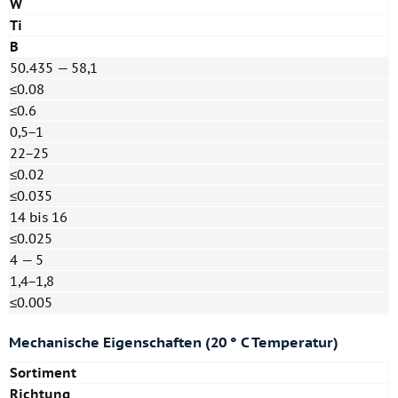
W
Ti
B
50.435 — 58,1
≤0.08
≤0.6
0,5−1
22−25
≤0.02
≤0.035
14 bis 16
≤0.025
4 — 5
1,4−1,8
≤0.005
Mechanische Eigenschaften (20 ° C Temperatur)
Sortiment
Richtung