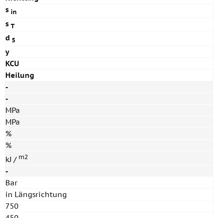
s
in
s
T
d
5
y
KCU
Heilung
-
-
MPa
MPa
%
%
m2
kJ /
-
Bar
in Längsrichtung
750
450