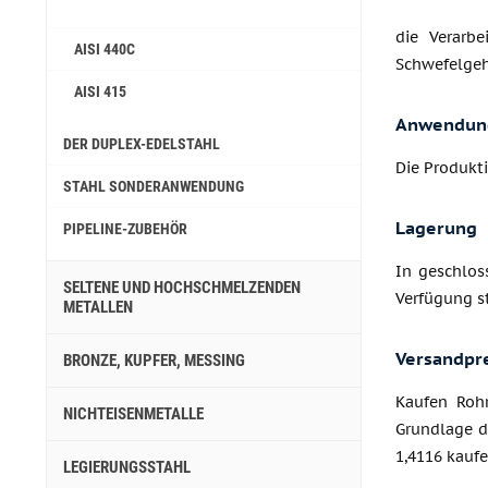
die Verarb
AISI 440C
Schwefelgeha
AISI 415
Anwendun
DER DUPLEX-EDELSTAHL
Die Produkt
STAHL SONDERANWENDUNG
Lagerung
PIPELINE-ZUBEHÖR
In geschlos
SELTENE UND HOCHSCHMELZENDEN
Verfügung st
METALLEN
Versandpr
BRONZE, KUPFER, MESSING
Kaufen Rohr
NICHTEISENMETALLE
Grundlage d
1,4116 kauf
LEGIERUNGSSTAHL