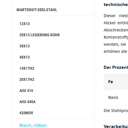
technisch
MARTENSIT-EDELSTAHL
Dieser nied
Nickel enth
12X13
Abschreck
20X13 LEGIERUNG ROHR
Kohlenstof
werden, sie
30X13
erhöhen die 
40Х13
Der Prozent
14Х17Н2
20Х17Н2
Fe
AISI 416
Basis
AISI 440A
Die Stahlpr
420MOV
Blech, ribbon
Verarbeit