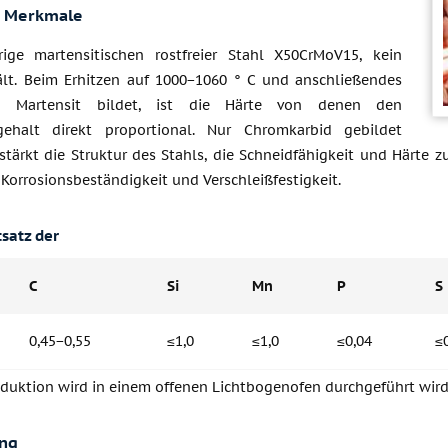
e Merkmale
rige martensitischen rostfreier Stahl X50CrMoV15, kein
ält. Beim Erhitzen auf 1000−1060 ° C und anschließendes
en Martensit bildet, ist die Härte von denen den
fgehalt direkt proportional. Nur Chromkarbid gebildet
 stärkt die Struktur des Stahls, die Schneidfähigkeit und Härte
Korrosionsbeständigkeit und Verschleißfestigkeit.
satz der
C
Si
Mn
P
S
0,45−0,55
≤1,0
≤1,0
≤0,04
≤
oduktion wird in einem offenen Lichtbogenofen durchgeführt wird
ung