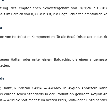
eitung des empfohlenen Schwefelgehalt von 0,015% bis 0,03%
lt im Bereich von 0,008% bis 0,03% liegt. Schleifen empfohlen ko
g
ion von hochfesten Komponenten für die Bedürfnisse der industr
senen Hallen oder unter einem Baldachin, die einen angemes
ellen.
eis
, Draht, Rundstab 1.4116 — 420MoV in Avglob Anbietern kann 
er europäischen Standards in der Produktion gebildet. Avglob An
en — 420MoV Sortiment zum besten Preis, Groß- oder Einzelhandel