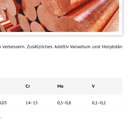
 zu verbessern. Zusätzliches Additiv Vanadium und Molybdän
Cr
Mo
V
0,03
14−15
0,5−0,8
0,1−0,2
.