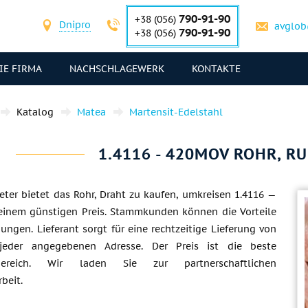
790-91-90
+38 (056)
Dnipro
avglob
790-91-90
+38 (056)
IE FIRMA
NACHSCHLAGEWERK
KONTAKTE
Katalog
Matea
Martensit-Edelstahl
1.4116 - 420MOV ROHR, R
eter bietet das Rohr, Draht zu kaufen, umkreisen 1.4116 —
inem günstigen Preis. Stammkunden können die Vorteile
ngen. Lieferant sorgt für eine rechtzeitige Lieferung von
jeder angegebenen Adresse. Der Preis ist die beste
ereich. Wir laden Sie zur partnerschaftlichen
beit.