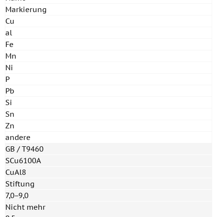
Markierung
Cu
al
Fe
Mn
Ni
P
Pb
Si
Sn
Zn
andere
GB / T9460
SCu6100A
CuAl8
Stiftung
7,0−9,0
Nicht mehr