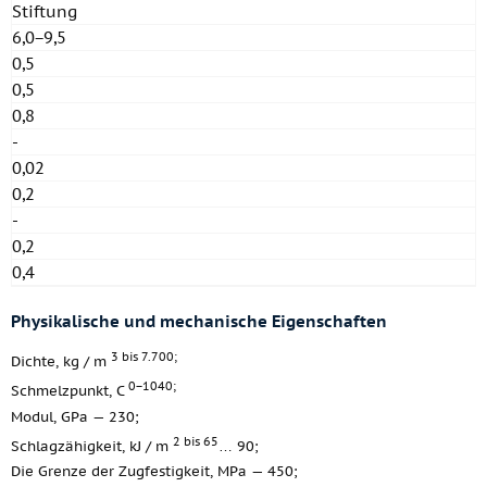
Stiftung
6,0−9,5
0,5
0,5
0,8
-
0,02
0,2
-
0,2
0,4
Physikalische und mechanische Eigenschaften
3 bis 7.700;
Dichte, kg / m
0−1040;
Schmelzpunkt, C
Modul, GPa — 230;
2 bis 65
Schlagzähigkeit, kJ / m
… 90;
Die Grenze der Zugfestigkeit, MPa — 450;