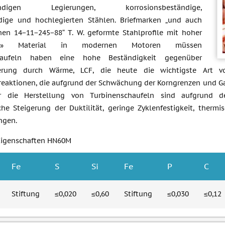
tändigen Legierungen, korrosionsbeständige,
dige und hochlegierten Stählen. Briefmarken „und auch
onen 14−11−245−88“ T. W. geformte Stahlprofile mit hoher
eit.» Material in modernen Motoren müssen
chaufeln haben eine hohe Beständigkeit gegenüber
terung durch Wärme, LCF, die heute die wichtigste Art v
reaktionen, die aufgrund der Schwächung der Korngrenzen und Ga
ür die Herstellung von Turbinenschaufeln sind aufgrund d
iche Steigerung der Duktilität, geringe Zyklenfestigkeit, ther
gen.
Eigenschaften HN60M
Fe
S
Si
Fe
P
C
Stiftung
≤0,020
≤0,60
Stiftung
≤0,030
≤0,12