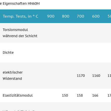
he Eigenschaften HN60M
Temp. Tests, in ° C
900
800
700
600
5
Torsionsmodul
während der Schicht
Dichte
elektrischer
1170
1160
1
Widerstand
Elastizitätsmodul
150
158
166
1