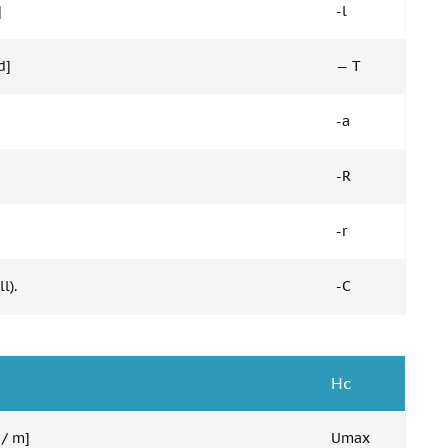
]
-l
d]
— T
-a
-R
-r
l).
-C
Hc
 / m]
Umax