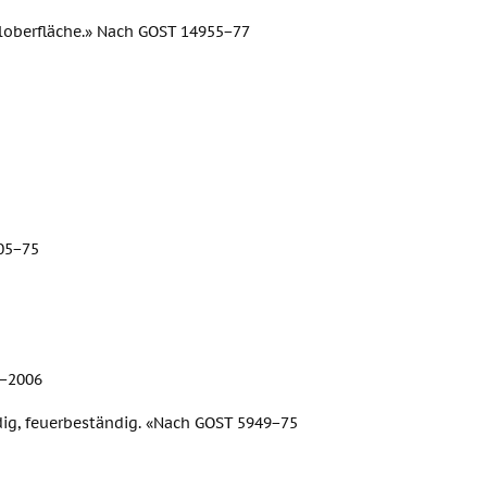
hloberfläche.» Nach GOST 14955−77
05−75
3−2006
ndig, feuerbeständig. «Nach GOST 5949−75