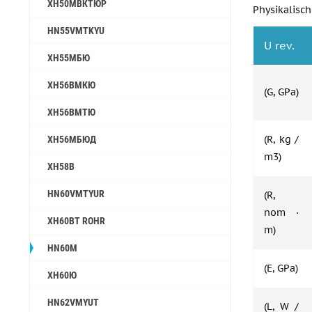
ХН50МВКТЮР
Physikalisc
HN55VMTKYU
U rev.
ХН55МБЮ
ХН56ВМКЮ
(G, GPa)
ХН56ВМТЮ
(R, kg /
ХН56МБЮД
m3)
ХН58В
HN60VMTYUR
(R,
nom ·
ХН60ВТ ROHR
m)
HN60M
(E, GPa)
ХН60Ю
HN62VMYUT
(L, W /