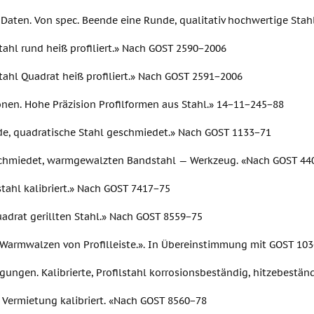
 Daten. Von spec. Beende eine Runde, qualitativ hochwertige Sta
tahl rund heiß profiliert.» Nach GOST 2590−2006
tahl Quadrat heiß profiliert.» Nach GOST 2591−2006
onen. Hohe Präzision Profilformen aus Stahl.» 14−11−245−88
de, quadratische Stahl geschmiedet.» Nach GOST 1133−71
chmiedet, warmgewalzten Bandstahl — Werkzeug. «Nach GOST 44
tahl kalibriert.» Nach GOST 7417−75
uadrat gerillten Stahl.» Nach GOST 8559−75
l Warmwalzen von Profilleiste.». In Übereinstimmung mit GOST 10
gungen. Kalibrierte, Profilstahl korrosionsbeständig, hitzebestä
 Vermietung kalibriert. «Nach GOST 8560−78