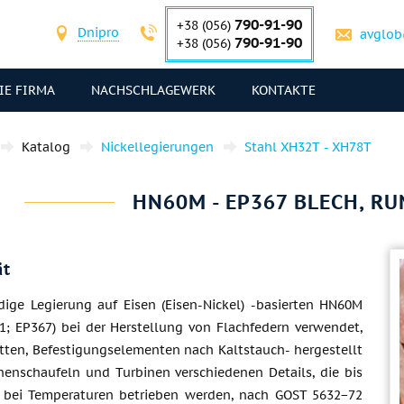
790-91-90
+38 (056)
Dnipro
avglob
790-91-90
+38 (056)
IE FIRMA
NACHSCHLAGEWERK
KONTAKTE
Katalog
Nickellegierungen
Stahl ХН32Т - ХН78Т
HN60M - EP367 BLECH, R
ät
dige Legierung auf Eisen (Eisen-Nickel) -basierten HN60M
; EP367) bei der Herstellung von Flachfedern verwendet,
atten, Befestigungselementen nach Kaltstauch- hergestellt
nenschaufeln und Turbinen verschiedenen Details, die bis
 bei Temperaturen betrieben werden, nach GOST 5632−72