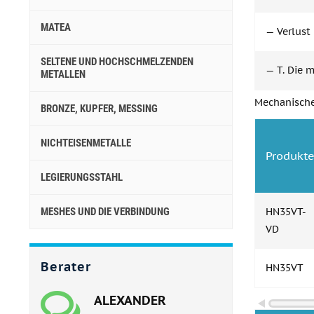
MATEA
— Verlust 
SELTENE UND HOCHSCHMELZENDEN
— T. Die 
METALLEN
Mechanische
BRONZE, KUPFER, MESSING
NICHTEISENMETALLE
Produkt
LEGIERUNGSSTAHL
MESHES UND DIE VERBINDUNG
HN35VT-
VD
Berater
HN35VT
ALEXANDER