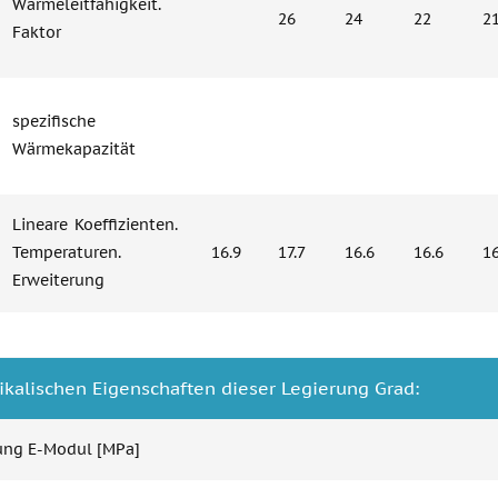
Wärmeleitfähigkeit.
26
24
22
2
Faktor
spezifische
Wärmekapazität
Lineare Koeffizienten.
Temperaturen.
16.9
17.7
16.6
16.6
16
Erweiterung
ikalischen Eigenschaften dieser Legierung Grad:
ung E-Modul [MPa]