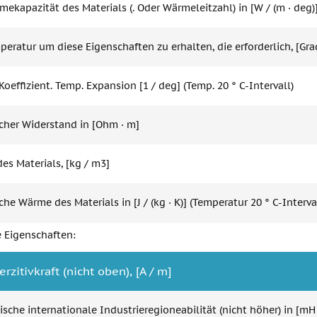
ekapazität des Materials (. Oder Wärmeleitzahl) in [W / (m · deg)
eratur um diese Eigenschaften zu erhalten, die erforderlich, [Gra
Koeffizient. Temp. Expansion [1 / deg] (Temp. 20 ° C-Intervall)
scher Widerstand in [Ohm · m]
es Materials, [kg / m3]
che Wärme des Materials in [J / (kg · K)] (Temperatur 20 ° C-Interval
 Eigenschaften:
rzitivkraft (nicht oben), [A / m]
sche internationale Industrieregioneabilität (nicht höher) in [mH