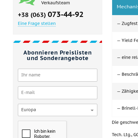
Verkaufsteam
Mechanis
073-44-92
+38 (063)
Eine Frage stellen
— Zugfest
— Yield F
Abonnieren Preislisten
und Sonderangebote
— eine re
— Beschrä
— Zähigkei
— Brinell
Europa
Die geschwe
Tech. Ltg., G