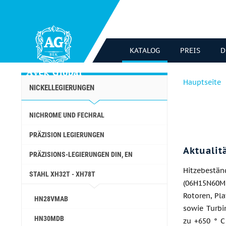
KATALOG
PREIS
D
Hauptseite
NICKELLEGIERUNGEN
NICHROME UND FECHRAL
PRÄZISION LEGIERUNGEN
Aktualit
PRÄZISIONS-LEGIERUNGEN DIN, EN
Hitzebestän
STAHL ХН32Т - ХН78Т
(06H15N60M1
Rotoren, Pl
HN28VMAB
sowie Turbi
HN30MDB
zu +650 ° C