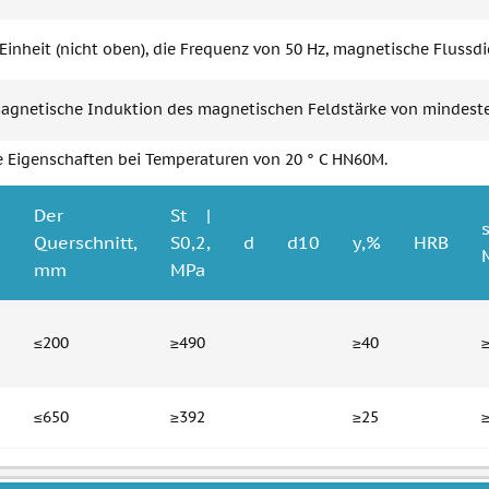
Einheit (nicht oben), die Frequenz von 50 Hz, magnetische Flussdic
magnetische Induktion des magnetischen Feldstärke von mindesten
 Eigenschaften bei Temperaturen von 20 ° C HN60M.
Der
St |
e
Querschnitt,
S0,2,
d
d10
y,%
HRB
mm
MPa
≤200
≥490
≥40
≤650
≥392
≥25