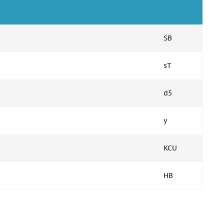
SB
sT
d5
y
KCU
HB