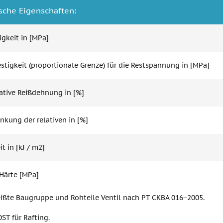
che Eigenschaften:
igkeit in [MPa]
estigkeit (proportionale Grenze) für die Restspannung in [MPa]
lative Reißdehnung in [%]
nkung der relativen in [%]
t in [kJ / m2]
-Härte [MPa]
ißte Baugruppe und Rohteile Ventil nach PT CKBA 016−2005.
OST für Rafting.