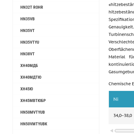
«hitzebes
HN32T ROHR
hitzebestän
HN35VB
Spezifikati
Genauigk
HN35VT
Turbinens
Verschlech
HN35VTYU
Oberflächen
HN38VT
Material f
kontinuierl
ХН40МДБ
Gasumgebun
ХН40МДТЮ
Chemische 
ХН45Ю
Ni
ХН45МВТЮБР
HN50MVTYUB
34,0−38,0
HN50VMTYUBK