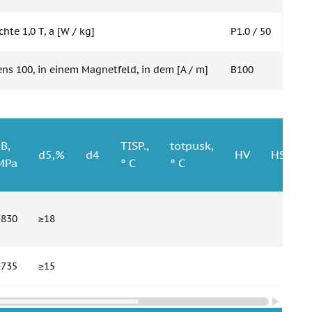
hte 1,0 T, a [W / kg]
P1.0 / 50
s 100, in einem Magnetfeld, in dem [A / m]
B100
sB,
TISP.,
totpusk,
d5,%
d4
HV
HSh
MPa
° C
° C
≥830
≥18
≥735
≥15