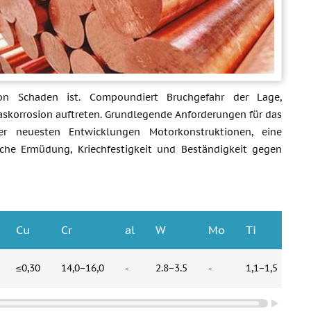
on Schaden ist. Compoundiert Bruchgefahr der Lage,
skorrosion auftreten. Grundlegende Anforderungen für das
er neuesten Entwicklungen Motorkonstruktionen, eine
mische Ermüdung, Kriechfestigkeit und Beständigkeit gegen
Cu
Cr
al
W
Mo
Ti
≤0,30
14,0−16,0
-
2.8−3.5
-
1,1−1,5