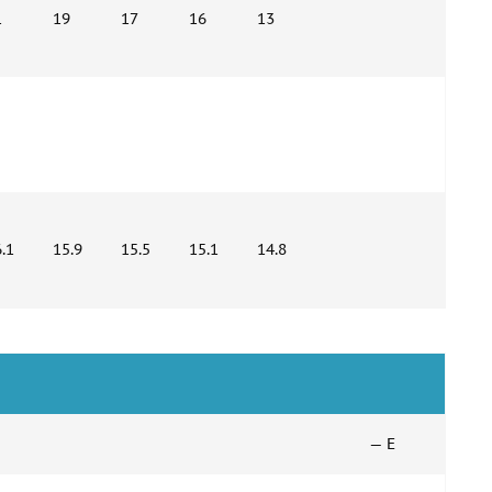
1
19
17
16
13
.1
15.9
15.5
15.1
14.8
— E