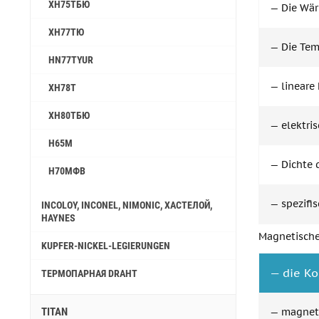
ХН75ТБЮ
— Die Wärm
ХН77ТЮ
— Die Temp
HN77TYUR
— lineare 
ХН78Т
ХН80ТБЮ
— elektri
Н65М
— Dichte d
Н70МФВ
— spezifis
INCOLOY, INCONEL, NIMONIC, ХАСТЕЛОЙ,
HAYNES
Magnetische
KUPFER-NICKEL-LEGIERUNGEN
— die Koe
ТЕРМОПАРНАЯ DRAHT
TITAN
— magneti