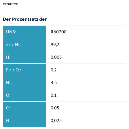
erhalten.
Der Prozentsatz der
UNS:
R60700
Zr + Hf:
99,2
H:
0,005
Fe + Cr:
0,2
Hf:
4.5
O:
0,1
C:
0,05
N:
0,025