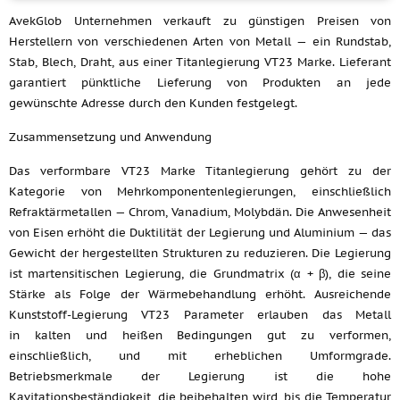
AvekGlob Unternehmen verkauft zu günstigen Preisen von
Herstellern von verschiedenen Arten von Metall — ein Rundstab,
Stab, Blech, Draht, aus einer Titanlegierung VT23 Marke. Lieferant
garantiert pünktliche Lieferung von Produkten an jede
gewünschte Adresse durch den Kunden festgelegt.
Zusammensetzung und Anwendung
Das verformbare VT23 Marke Titanlegierung gehört zu der
Kategorie von Mehrkomponentenlegierungen, einschließlich
Refraktärmetallen — Chrom, Vanadium, Molybdän. Die Anwesenheit
von Eisen erhöht die Duktilität der Legierung und Aluminium — das
Gewicht der hergestellten Strukturen zu reduzieren. Die Legierung
ist martensitischen Legierung, die Grundmatrix (α + β), die seine
Stärke als Folge der Wärmebehandlung erhöht. Ausreichende
Kunststoff-Legierung VT23 Parameter erlauben das Metall
in kalten und heißen Bedingungen gut zu verformen,
einschließlich, und mit erheblichen Umformgrade.
Betriebsmerkmale der Legierung ist die hohe
Kavitationsbeständigkeit, die beibehalten wird, bis die Temperatur