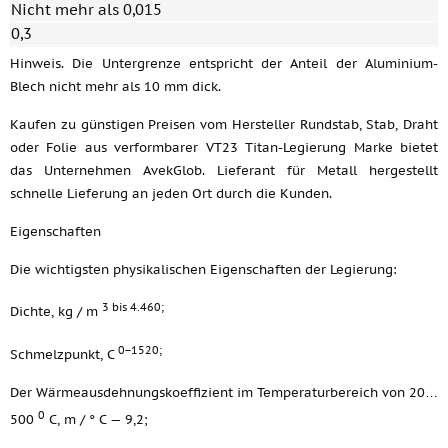
Nicht mehr als 0,015
0,3
Hinweis. Die Untergrenze entspricht der Anteil der Aluminium-
Blech nicht mehr als 10 mm dick.
Kaufen zu günstigen Preisen vom Hersteller Rundstab, Stab, Draht
oder Folie aus verformbarer VT23 Titan-Legierung Marke bietet
das Unternehmen AvekGlob. Lieferant für Metall hergestellt
schnelle Lieferung an jeden Ort durch die Kunden.
Eigenschaften
Die wichtigsten physikalischen Eigenschaften der Legierung:
3 bis 4.460;
Dichte, kg / m
0−1520;
Schmelzpunkt, C
Der Wärmeausdehnungskoeffizient im Temperaturbereich von 20…
0
500
C, m / ° C — 9,2;