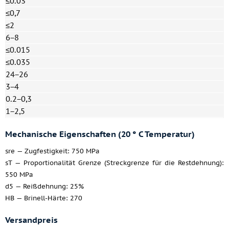
≤0.03
≤0,7
≤2
6−8
≤0.015
≤0.035
24−26
3−4
0.2−0,3
1−2,5
Mechanische Eigenschaften (20 ° C Temperatur)
sre — Zugfestigkeit: 750 MPa
sT — Proportionalität Grenze (Streckgrenze für die Restdehnung):
550 MPa
d5 — Reißdehnung: 25%
HB — Brinell-Härte: 270
Versandpreis