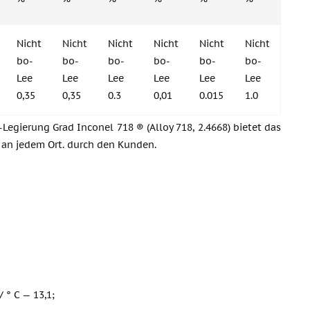
Nicht
Nicht
Nicht
Nicht
Nicht
Nicht
bo-
bo-
bo-
bo-
bo-
bo-
Lee
Lee
Lee
Lee
Lee
Lee
0,35
0,35
0.3
0,01
0.015
1.0
-Legierung Grad Inconel 718 ® (Alloy 718, 2.4668) bietet das
 an jedem Ort. durch den Kunden.
/ ° C — 13,1;