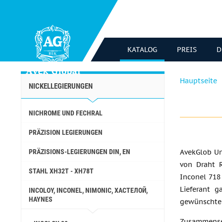
KATALOG
PREIS
D
Hauptseite
NICKELLEGIERUNGEN
NICHROME UND FECHRAL
PRÄZISION LEGIERUNGEN
PRÄZISIONS-LEGIERUNGEN DIN, EN
AvekGlob Un
von Draht 
STAHL ХН32Т - ХН78Т
Inconel 718
Lieferant g
INCOLOY, INCONEL, NIMONIC, ХАСТЕЛОЙ,
HAYNES
gewünschte 
Zusammens