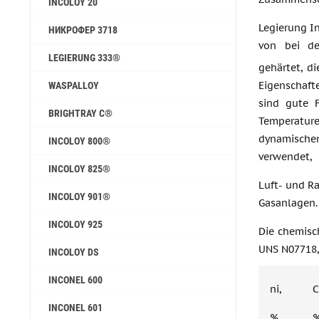
INCOLOY 20
Legierung In
НИКРОФЕР 3718
von bei de
LEGIERUNG 333®
gehärtet, d
Eigenschafte
WASPALLOY
sind gute 
BRIGHTRAY C®
Temperature
dynamischen
INCOLOY 800®
verwendet,
INCOLOY 825®
Luft- und R
INCOLOY 901®
Gasanlagen.
INCOLOY 925
Die chemisc
UNS N07718, 
INCOLOY DS
INCONEL 600
ni,
C
INCONEL 601
%