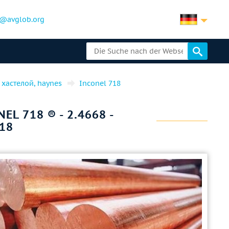
@avglob.org
, хастелой, haynes
Inconel 718
L 718 ® - 2.4668 -
18