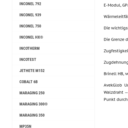
INCONEL 792
E-Modul, GP
INCONEL 939
Wärmeleitfä
INCONEL 750
Die wichtig
INCONEL HX®
Die Grenze d
INCOTHERM
Zugfestigkei
INCOTEST
Zugdehnung
JETHETE M152
Brinell HB, 
COBALT 6B
AvekGlob U
Walzdraht — 
MARAGING 250
Punkt durch
MARAGING 300®
MARAGING 350
MP35N