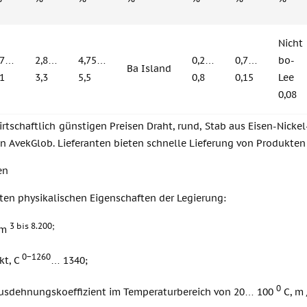
Nicht
17…
2,8…
4,75…
0,2…
0,7…
bo-
Ba Island
1
3,3
5,5
0,8
0,15
Lee
0,08
rtschaftlich günstigen Preisen Draht, rund, Stab aus Eisen-Nickel
 AvekGlob. Lieferanten bieten schnelle Lieferung von Produkten
en
ten physikalischen Eigenschaften der Legierung:
3 bis 8.200;
 m
0−1260
kt, C
… 1340;
0
sdehnungskoeffizient im Temperaturbereich von 20… 100
C, m 