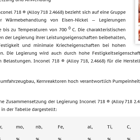
conel 718 ® (Alloy 718 2.4668) bezieht sich auf eine Gruppe
r Wärmebehandlung von Eisen-Nickel — Legierungen
0
ie bis zu Temperaturen von 700
C. Die charakteristischen
n der Legierung ihrer Leistungseigenschaften beibehalten,
Festigkeit und minimale Kriecheigenschaften bei hohen
n. Die Legierung wird auch durch hohe Festigkeitseigenschaf
 Belastungen. Inconel 718 ® (Alloy 718, 2.4668) für die Hers
aumfahrzeugbau, Kernreaktoren hoch verantwortlich Pumpeinheiten
he Zusammensetzung der Legierung Inconel 718 ® (Alloy 718 2
in der Tabelle dargestellt:
r,
mo,
nb,
Fe,
al,
Ti,
C,
%
%
%
%
%
%
%