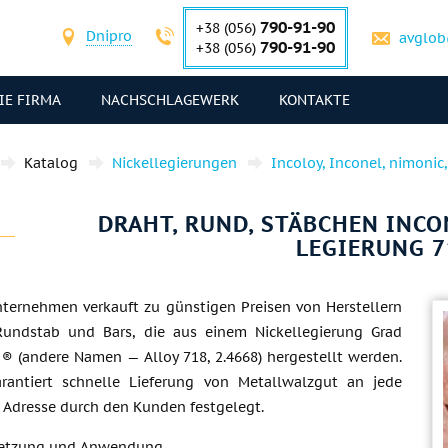
790-91-90
+38 (056)
Dnipro
avglob
790-91-90
+38 (056)
IE FIRMA
NACHSCHLAGEWERK
KONTAKTE
Katalog
Nickellegierungen
Incoloy, Inconel, nimonic
DRAHT, RUND, STÄBCHEN INCONE
LEGIERUNG 7
ternehmen verkauft zu günstigen Preisen von Herstellern
Rundstab und Bars, die aus einem Nickellegierung Grad
 ® (andere Namen — Alloy 718, 2.4668) hergestellt werden.
arantiert schnelle Lieferung von Metallwalzgut an jede
Adresse durch den Kunden festgelegt.
etzung und Anwendung