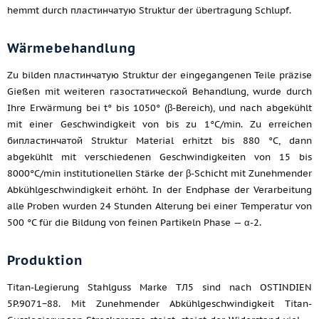
hemmt durch пластинчатую Struktur der übertragung Schlupf.
Wärmebehandlung
Zu bilden пластинчатую Struktur der eingegangenen Teile präzise
Gießen mit weiteren газостатической Behandlung, wurde durch
Ihre Erwärmung bei t° bis 1050° (β-Bereich), und nach abgekühlt
mit einer Geschwindigkeit von bis zu 1°C/min. Zu erreichen
бипластинчатой Struktur Material erhitzt bis 880 °C, dann
abgekühlt mit verschiedenen Geschwindigkeiten von 15 bis
8000°C/min institutionellen Stärke der β-Schicht mit Zunehmender
Abkühlgeschwindigkeit erhöht. In der Endphase der Verarbeitung
alle Proben wurden 24 Stunden Alterung bei einer Temperatur von
500 °C für die Bildung von feinen Partikeln Phase — α-2.
Produktion
Titan-Legierung Stahlguss Marke ТЛ5 sind nach OSTINDIEN
5P.9071−88. Mit Zunehmender Abkühlgeschwindigkeit Titan-