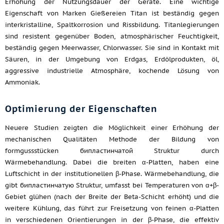
Erhöhung der Nutzungsdauer der Geräte. Eine wichtige
Eigenschaft von Marken Gießereien Titan ist beständig gegen
interkristalline, Spaltkorrosion und Rissbildung. Titanlegierungen
sind resistent gegenüber Boden, atmosphärischer Feuchtigkeit,
beständig gegen Meerwasser, Chlorwasser. Sie sind in Kontakt mit
Säuren, in der Umgebung von Erdgas, Erdölprodukten, öl,
aggressive industrielle Atmosphäre, kochende Lösung von
Ammoniak.
Optimierung der Eigenschaften
Neuere Studien zeigten die Möglichkeit einer Erhöhung der
mechanischen Qualitäten Methode der Bildung von
formgussstücken бипластинчатой Struktur durch
Wärmebehandlung. Dabei die breiten α-Platten, haben eine
Luftschicht in der institutionellen β-Phase. Wärmebehandlung, die
gibt бипластинчатую Struktur, umfasst bei Temperaturen von α+β-
Gebiet glühen (nach der Breite der Beta-Schicht erhöht) und die
weitere Kühlung, das führt zur Freisetzung von feinen α-Platten
in verschiedenen Orientierungen in der β-Phase, die effektiv