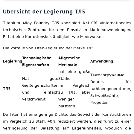
Übersicht der Legierung ТЛ5
Titanium Alloy Foundry ТЛ5 konzipiert KM CRI «internationales
technisches Zentrum» für den Einsatz in Marineanwendungen.
Er hat eine Korrosionsbeständigkeit wie Meerwasser.
Die Vorteile von Titan-Legierung der Marke ТЛ5
Technologische
Allgemeine
Legierung
Anwendung
Eigenschaften
Merkmale
hat eine große
Тяжелогруженые
Hat gute
Stärke
Details für
Gießeigenschaften
im Vergleich
ТЛ5
turbinengeneratoren,
und einfach
zu ТЛ3, aber
Schweißnähte,
verschweißt.
weniger
Propeller.
plastisch.
Da Titan hat eine geringe Dichte, das Gewicht der Konstruktionen
im Vergleich zu Stahl 40% reduziert werden, dies führt zu einer
Verringerung der Belastung auf Lagereinheiten, wodurch die