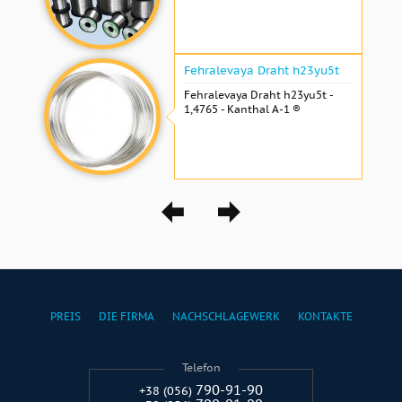
Fehralevaya Draht h23yu5t
Fehralevaya Draht h23yu5t -
1,4765 - Kanthal A-1 ®
PREIS
DIE FIRMA
NACHSCHLAGEWERK
KONTAKTE
Telefon
790-91-90
+38 (056)