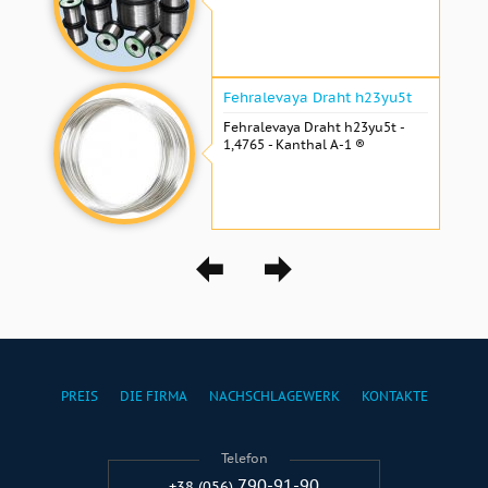
Fehralevaya Draht h23yu5t
Fehralevaya Draht h23yu5t -
1,4765 - Kanthal A-1 ®
PREIS
DIE FIRMA
NACHSCHLAGEWERK
KONTAKTE
Telefon
790-91-90
+38 (056)