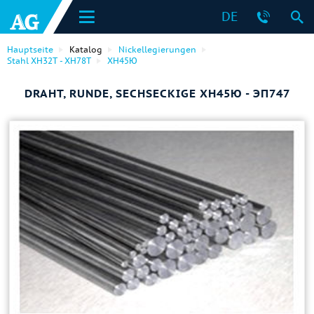
DE
Hauptseite
Katalog
Nickellegierungen
Stahl ХН32Т - ХН78Т
ХН45Ю
DRAHT, RUNDE, SECHSECKIGE ХН45Ю - ЭП747