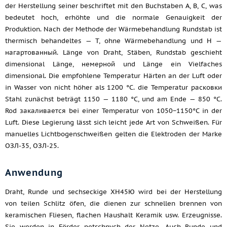
der Herstellung seiner beschriftet mit den Buchstaben A, B, C, was
bedeutet hoch, erhöhte und die normale Genauigkeit der
Produktion. Nach der Methode der Wärmebehandlung Rundstab ist
thermisch behandeltes — T, ohne Wärmebehandlung und H —
нагартованный. Länge von Draht, Stäben, Rundstab geschieht
dimensional Länge, немерной und Länge ein Vielfaches
dimensional. Die empfohlene Temperatur Härten an der Luft oder
in Wasser von nicht höher als 1200 °C. die Temperatur расковки
Stahl zunächst beträgt 1150 — 1180 °C, und am Ende — 850 °C.
Rod закаливается bei einer Temperatur von 1050−1150°C in der
Luft. Diese Legierung lässt sich leicht jede Art von Schweißen. Für
manuelles Lichtbogenschweißen gelten die Elektroden der Marke
ОЗЛ-35, ОЗЛ-25.
Anwendung
Draht, Runde und sechseckige ХН45Ю wird bei der Herstellung
von teilen Schlitz öfen, die dienen zur schnellen brennen von
keramischen Fliesen, flachen Haushalt Keramik usw. Erzeugnisse.
Sie werden in Förder petschnych der Netze. Auch Runde und