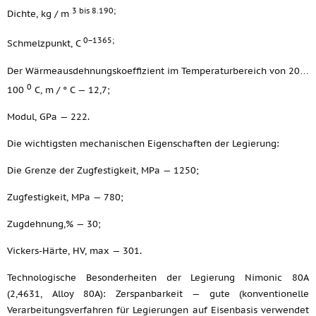
3 bis 8.190;
Dichte, kg / m
0−1365;
Schmelzpunkt, C
Der Wärmeausdehnungskoeffizient im Temperaturbereich von 20…
0
100
C, m / ° C — 12,7;
Modul, GPa — 222.
Die wichtigsten mechanischen Eigenschaften der Legierung:
Die Grenze der Zugfestigkeit, MPa — 1250;
Zugfestigkeit, MPa — 780;
Zugdehnung,% — 30;
Vickers-Härte, HV, max — 301.
Technologische Besonderheiten der Legierung Nimonic 80A
(2,4631, Alloy 80A): Zerspanbarkeit — gute (konventionelle
Verarbeitungsverfahren für Legierungen auf Eisenbasis verwendet