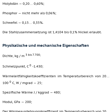
Molybdän — 0,20… 0,60%;
Phosphor — nicht mehr als 0,06%;
Schwefel — 0,15… 0,35%.
Die Stahlzusammensetzung ist 1,4104 bis 0,1% Nickel erlaubt.
Physikalische und mechanische Eigenschaften
3 bis 7.700;
Dichte, kg / m
0
Schmelzpunkt, C
-1.430;
Wärmeleitfähigkeitskoeffizienten im Temperaturbereich von 20…
0
100
C, W / mgrad — 25;
Spezifische Wärme J / kggrad — 480;
Modul, GPa — 200;
Der Wärmeausdehnungskoeffizient im Temperaturbereich von 20…