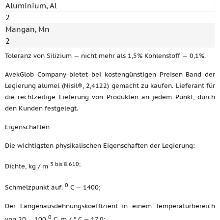
Aluminium, Al
2
Mangan, Mn
2
Toleranz von Silizium — nicht mehr als 1,5% Kohlenstoff — 0,1%.
AvekGlob Company bietet bei kostengünstigen Preisen Band der
Legierung alumel (Nisil®, 2,4122) gemacht zu kaufen. Lieferant für
die rechtzeitige Lieferung von Produkten an jedem Punkt, durch
den Kunden festgelegt.
Eigenschaften
Die wichtigsten physikalischen Eigenschaften der Legierung:
3 bis 8.610;
Dichte, kg / m
0
Schmelzpunkt auf.
C — 1400;
Der Längenausdehnungskoeffizient in einem Temperaturbereich
0
von 20… 100
C, m / ° C — 17,0;