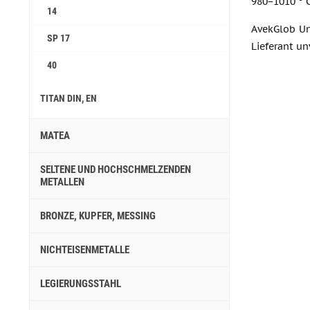
980−1010
C
14
AvekGlob Un
SP 17
Lieferant un
40
TITAN DIN, EN
MATEA
SELTENE UND HOCHSCHMELZENDEN
METALLEN
BRONZE, KUPFER, MESSING
NICHTEISENMETALLE
LEGIERUNGSSTAHL