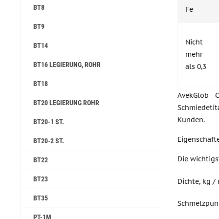
ВТ8
Fe
ВТ9
Nicht
ВТ14
mehr
ВТ16 LEGIERUNG, ROHR
als 0,3
ВТ18
AvekGlob C
ВТ20 LEGIERUNG ROHR
Schmiedetit
Kunden.
ВТ20-1 ST.
Eigenschaft
ВТ20-2 ST.
Die wichtigs
ВТ22
ВТ23
Dichte, kg /
ВТ35
Schmelzpun
PT-1M