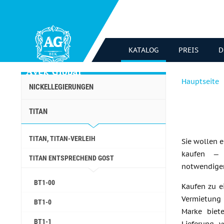
KATALOG
PREIS
D
Hauptseite
NICKELLEGIERUNGEN
TITAN
TITAN, TITAN-VERLEIH
Sie wollen e
kaufen — 
TITAN ENTSPRECHEND GOST
notwendigen
BT1-00
Kaufen zu ei
Vermietung 
BT1-0
Marke biet
BT1-1