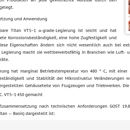
von Produkten an jede gewünschte Adresse durch den
gelegt.
etzung und Anwendung
bare Titan VT5−1 α-grade-Legierung ist leicht und hat
ete Korrosionsbeständigkeit, eine hohe Zugfestigkeit und
Diese Eigenschaften ändern sich nicht wesentlich auch bei 
Legierung macht sie wettbewerbsfähig in Branchen wie Luft- un
räte.
rung hat marginal Betriebstemperatur von 480 ° C, mit einer d
eständigkeit und Stabilität der Mikrostruktur Veränderungen 
ergestellten Gehäuseteile von Flugzeugen und Triebwerken. Die
C. VT5−1 450 gemacht
Zusammensetzung nach technischen Anforderungen GOST 19.8
tan — Basis) dargestellt ist: