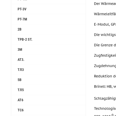
Der Wärmeau
PT-3V
Wärmeleitfäh
PT-7M
E-Modul, GP
2B
Die wichtig
TPB-2 ST.
Die Grenze 
3M
Zugfestigke
AT3.
Zugdehnung
ТЛ3
Reduktion d
5B
Brinell HB, 
ТЛ5
Schlagzähigk
АТ6
Technologis
ТС6
0