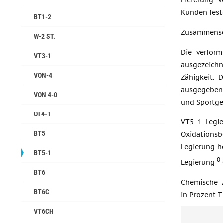
Lieferung 
Kunden fest
BT1-2
Zusammens
W-2 ST.
Die verform
VT3-1
ausgezeichn
VON-4
Zähigkeit. 
ausgegeben 
VON 4-0
und Sportge
ОТ4-1
VT5−1 Legie
ВТ5
Oxidationsb
Legierung h
ВТ5-1
0
Legierung
ВТ6
Chemische 
ВТ6С
in Prozent Ti
VT6CH