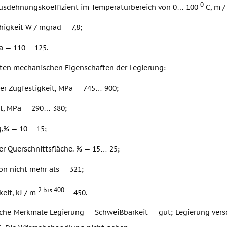
0
sdehnungskoeffizient im Temperaturbereich von 0… 100
C, m / 
igkeit W / mgrad — 7,8;
a — 110… 125.
sten mechanischen Eigenschaften der Legierung:
der Zugfestigkeit, MPa — 745… 900;
it, MPa — 290… 380;
,% — 10… 15;
er Querschnittsfläche. % — 15… 25;
von nicht mehr als — 321;
2 bis 400
eit, kJ / m
… 450.
che Merkmale Legierung — Schweißbarkeit — gut; Legierung ver