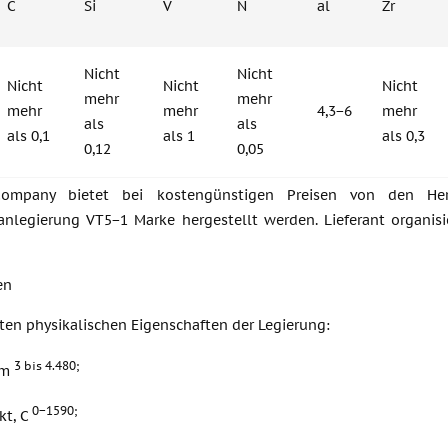
C
Si
V
N
al
Zr
Nicht
Nicht
Nicht
Nicht
Nicht
mehr
mehr
mehr
mehr
4,3−6
mehr
als
als
als 0,1
als 1
als 0,3
0,12
0,05
ompany bietet bei kostengünstigen Preisen von den Her
anlegierung VT5−1 Marke hergestellt werden. Lieferant organisi
en
ten physikalischen Eigenschaften der Legierung:
3 bis 4.480;
 m
0−1590;
kt, C