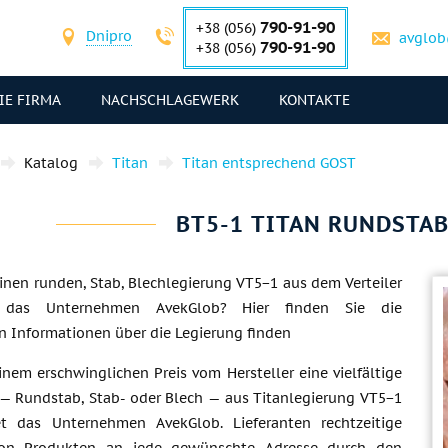
790-91-90
+38 (056)
Dnipro
avglob
790-91-90
+38 (056)
IE FIRMA
NACHSCHLAGEWERK
KONTAKTE
Katalog
Titan
Titan entsprechend GOST
ВТ5-1 TITAN RUNDSTAB
inen runden, Stab, Blechlegierung VT5−1 aus dem Verteiler
das Unternehmen AvekGlob? Hier finden Sie die
 Informationen über die Legierung finden
nem erschwinglichen Preis vom Hersteller eine vielfältige
— Rundstab, Stab- oder Blech — aus Titanlegierung VT5−1
et das Unternehmen AvekGlob. Lieferanten rechtzeitige