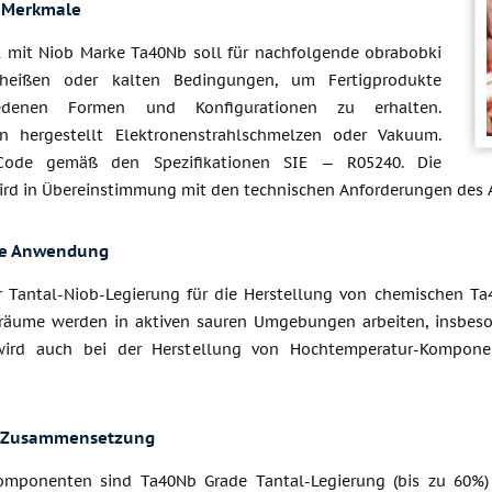
 Merkmale
l mit Niob Marke Ta40Nb soll für nachfolgende obrabobki
 heißen oder kalten Bedingungen, um Fertigprodukte
iedenen Formen und Konfigurationen zu erhalten.
en hergestellt Elektronenstrahlschmelzen oder Vakuum.
Code gemäß den Spezifikationen SIE — R05240. Die
ird in Übereinstimmung mit den technischen Anforderungen des 
he Anwendung
r Tantal-Niob-Legierung für die Herstellung von chemischen Ta
träume werden in aktiven sauren Umgebungen arbeiten, insbeson
wird auch bei der Herstellung von Hochtemperatur-Komponen
 Zusammensetzung
mponenten sind Ta40Nb Grade Tantal-Legierung (bis zu 60%) 