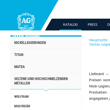
KATALOG
PREIS
D
Hauptseite
NICKELLEGIERUNGEN
Tantal-Legi
TITAN
MATEA
Lieferant 
SELTENE UND HOCHSCHMELZENDEN
Preisen vom
METALLEN
Niob-Legier
Produkten 
WOLFRAM
angegeben 
MOLYBDÄN