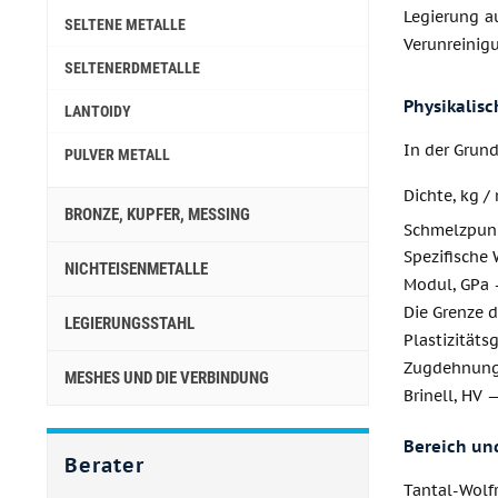
Legierung au
SELTENE METALLE
Verunreinigu
SELTENERDMETALLE
Physikalis
LANTOIDY
In der Grun
PULVER METALL
Dichte, kg /
BRONZE, KUPFER, MESSING
Schmelzpun
Spezifische 
NICHTEISENMETALLE
Modul, GPa 
Die Grenze d
LEGIERUNGSSTAHL
Plastizitäts
Zugdehnung
MESHES UND DIE VERBINDUNG
Brinell, HV 
Bereich un
Berater
Tantal-Wolf