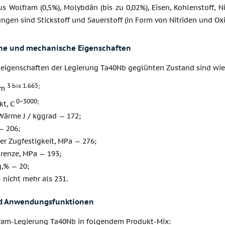
s Wolfram (0,5%), Molybdän (bis zu 0,02%), Eisen, Kohlenstoff, Nic
ngen sind Stickstoff und Sauerstoff (in Form von Nitriden und Oxi
che und mechanische Eigenschaften
deigenschaften der Legierung Ta40Nb geglühten Zustand sind wie 
3 bis 1.665;
 m
0−3000;
kt, C
Wärme J / kggrad — 172;
— 206;
er Zugfestigkeit, MPa — 276;
grenze, MPa — 193;
,% — 20;
— nicht mehr als 231.
d Anwendungsfunktionen
ram-Legierung Ta40Nb in folgendem Produkt-Mix: