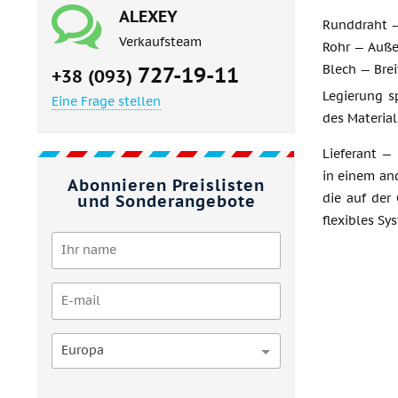
ALEXEY
Runddraht —
Verkaufsteam
Rohr — Auße
727-19-11
Blech — Brei
+38 (093)
Legierung s
Eine Frage stellen
des Material
Lieferant —
in einem an
Abonnieren Preislisten
die auf der
und Sonderangebote
flexibles S
Europa