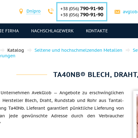
790-91-90
+38 (056)
Dnipro
avglob
790-91-90
+38 (056)
IE FIRMA
NACHSCHLAGEWERK
KONTAKTE
Katalog
Seltene und hochschmelzenden Metallen
Se
erungen
TA40NB® BLECH, DRAHT
— Unternehmen AvekGlob — Angebote zu erschwinglichen
 Hersteller Blech, Draht, Rundstab und Rohr aus Tantal-
ung Ta40Nb. Lieferant garantiert pünktliche Lieferung von
an jede gewünschte Adresse durch den Verbraucher
/