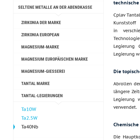
technische
SELTENE METALLE AN DER ABENDKASSE
Cplav Tanta
ZIRKONIA DER MARKE
Kunststoff
in versch
ZIRKONIA EUROPEAN
Technologi
Legierung 
MAGNESIUM-MARKE
Legierung w
MAGNESIUM EUROPÄISCHEN MARKE
Die topisc
MAGNESIUM-GIESSEREI
TANTAL MARKE
Abrollen de
längere Zei
TANTAL-LEGIERUNGEN
Legierung 
verwendet.
Ta10W
Ta2.5W
Chemische
Ta40Nb
Die Hauptko