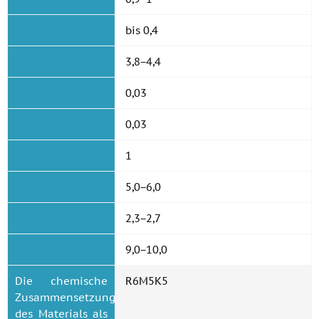
bis 0,4
3,8−4,4
0,03
0,03
1
5,0−6,0
2,3−2,7
9,0−10,0
Die chemische
R6M5K5
Zusammensetzung
des Materials als