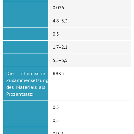
0,025
4,8−5,3
0,5
1,7−2,1
5,5−6,5
Die chemische
R9K5
Zusammensetzung
des Materials als
Prozentsatz:
0,5
0,5
0,9−1