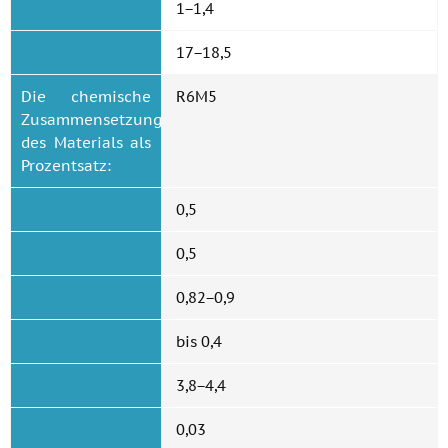
1−1,4
17−18,5
Die chemische
R6M5
Zusammensetzung
des Materials als
Prozentsatz:
0,5
0,5
0,82−0,9
bis 0,4
3,8−4,4
0,03