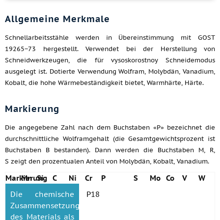
Allgemeine Merkmale
Schnellarbeitsstähle werden in Übereinstimmung mit GOST
19265−73 hergestellt. Verwendet bei der Herstellung von
Schneidwerkzeugen, die für vysoskorostnoy Schneidemodus
ausgelegt ist. Dotierte Verwendung Wolfram, Molybdän, Vanadium,
Kobalt, die hohe Wärmebeständigkeit bietet, Warmhärte, Härte.
Markierung
Die angegebene Zahl nach dem Buchstaben «P» bezeichnet die
durchschnittliche Wolframgehalt (die Gesamtgewichtsprozent ist
Buchstaben B bestanden). Dann werden die Buchstaben M, R,
S zeigt den prozentualen Anteil von Molybdän, Kobalt, Vanadium.
Markierung
Mn
Si
C
Ni
Cr
P
S
Mo
Co
V
W
Die chemische
P18
Zusammensetzung
des Materials als