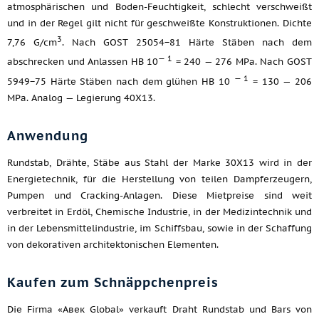
atmosphärischen und Boden-Feuchtigkeit, schlecht verschweißt
und in der Regel gilt nicht für geschweißte Konstruktionen. Dichte
3
7,76 G/cm
. Nach GOST 25054−81 Härte Stäben nach dem
— 1
abschrecken und Anlassen HB 10
= 240 — 276 MPa. Nach GOST
— 1
5949−75 Härte Stäben nach dem glühen HB 10
= 130 — 206
MPa. Analog — Legierung 40Х13.
Anwendung
Rundstab, Drähte, Stäbe aus Stahl der Marke 30Х13 wird in der
Energietechnik, für die Herstellung von teilen Dampferzeugern,
Pumpen und Cracking-Anlagen. Diese Mietpreise sind weit
verbreitet in Erdöl, Chemische Industrie, in der Medizintechnik und
in der Lebensmittelindustrie, im Schiffsbau, sowie in der Schaffung
von dekorativen architektonischen Elementen.
Kaufen zum Schnäppchenpreis
Die Firma «Авек Global» verkauft Draht Rundstab und Bars von