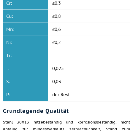
Cr:
≤0,3
Cu:
≤0,8
Mn:
≤0,6
Ni:
≤0,2
Ti:
:
0,025
S:
0,03
P:
der Rest
Grundlegende Qualität
Stahl 30Х13 hitzebeständig und korrosionsbeständig, nicht
anfällig für mindestverkaufs zerbrechlichkeit, Stand zum