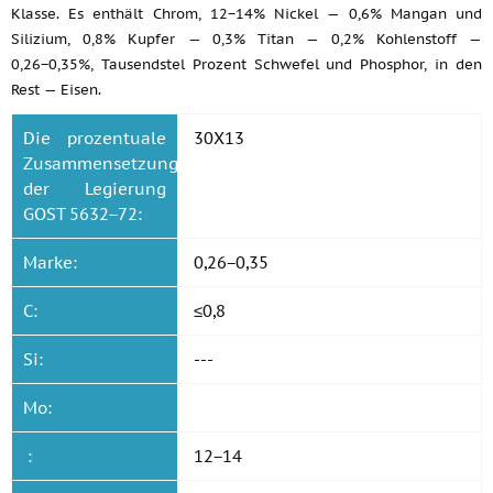
Klasse. Es enthält Chrom, 12−14% Nickel — 0,6% Mangan und
Silizium, 0,8% Kupfer — 0,3% Titan — 0,2% Kohlenstoff —
0,26−0,35%, Tausendstel Prozent Schwefel und Phosphor, in den
Rest — Eisen.
Die prozentuale
30Х13
Zusammensetzung
der Legierung
GOST 5632−72:
Marke:
0,26−0,35
C:
≤0,8
Si:
---
Mo:
:
12−14