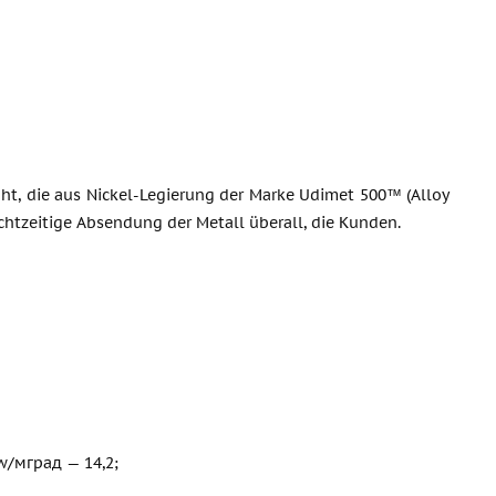
aht, die aus Nickel-Legierung der Marke Udimet 500™ (Alloy
echtzeitige Absendung der Metall überall, die Kunden.
w/мград — 14,2;