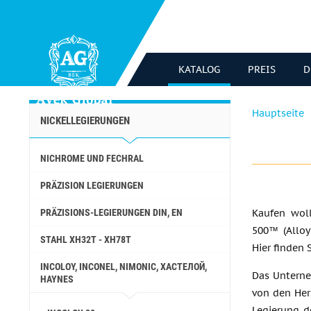
KATALOG
PREIS
D
Hauptseite
NICKELLEGIERUNGEN
NICHROME UND FECHRAL
PRÄZISION LEGIERUNGEN
PRÄZISIONS-LEGIERUNGEN DIN, EN
Kaufen wol
500™ (Alloy
STAHL ХН32Т - ХН78Т
Hier finden 
INCOLOY, INCONEL, NIMONIC, ХАСТЕЛОЙ,
Das Unterne
HAYNES
von den Her
Legierung d