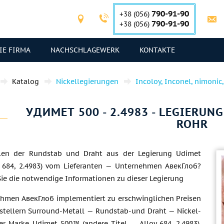
790-91-90
+38 (056)
790-91-90
+38 (056)
IE FIRMA
NACHSCHLAGEWERK
KONTAKTE
Katalog
Nickellegierungen
Incoloy, Inconel, nimonic
УДИМЕТ 500 - 2.4983 - LEGIERUN
ROHR
len der Rundstab und Draht aus der Legierung Udimet
 684, 2.4983) vom Lieferanten — Unternehmen АвекГлоб?
Sie die notwendige Informationen zu dieser Legierung
hmen АвекГлоб implementiert zu erschwinglichen Preisen
stellern Surround-Metall — Rundstab-und Draht — Nickel-
er Marke Udimet 500™ (andere Titel — Alloy 684, 2.4983).