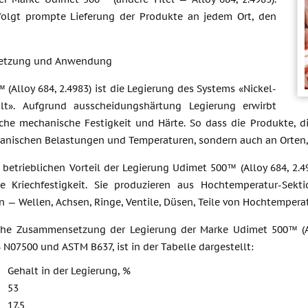
rfolgt prompte Lieferung der Produkte an jedem Ort, den
etzung und Anwendung
(Alloy 684, 2.4983) ist die Legierung des Systems «Nickel-
lt». Aufgrund ausscheidungshärtung Legierung erwirbt
iche mechanische Festigkeit und Härte. So dass die Produkte, di
nischen Belastungen und Temperaturen, sondern auch an Orten, 
 betrieblichen Vorteil der Legierung Udimet 500™ (Alloy 684, 2.4
e Kriechfestigkeit. Sie produzieren aus Hochtemperatur-Sek
 — Wellen, Achsen, Ringe, Ventile, Düsen, Teile von Hochtempera
he Zusammensetzung der Legierung der Marke Udimet 500™ (All
N07500 und ASTM B637, ist in der Tabelle dargestellt:
Gehalt in der Legierung, %
53
17.5