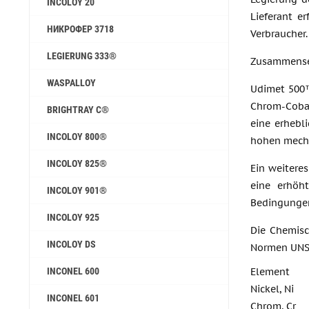
INCOLOY 20
Lieferant e
НИКРОФЕР 3718
Verbraucher.
LEGIERUNG 333®
Zusammens
WASPALLOY
Udimet 500™ 
Chrom-Coba
BRIGHTRAY C®
eine erhebl
INCOLOY 800®
hohen mecha
INCOLOY 825®
Ein weiteres
eine erhöht
INCOLOY 901®
Bedingungen
INCOLOY 925
Die Chemisc
INCOLOY DS
Normen UNS 
INCONEL 600
Element
Nickel, Ni
INCONEL 601
Chrom, Cr