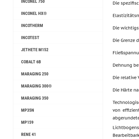
INCONEL 750
Die spezifis
INCONEL HX®
Elastizitäts
INCOTHERM
Die wichtig
INCOTEST
Die Grenze 
JETHETE M152
Fließspannu
COBALT 6B
Dehnung bei
MARAGING 250
Die relative
MARAGING 300®
Die Härte na
MARAGING 350
Technologis
von effizie
MP35N
abgerundete
MP159
Lichtbogen
RENE 41
Bearbeitbar