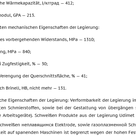
che Wärmekapazität, J/кгград — 412;
modul, GPA — 213.
sten mechanischen Eigenschaften der Legierung:
des vorbergehenden Widerstands, MPa — 1310;
ng, MPa — 840;
 Zugfestigkeit, % — 30;
 Verengung der Querschnittsfläche, % — 41;
ch Brinell, HB, nicht mehr — 131.
che Eigenschaften der Legierung: Verformbarkeit der Legierung i
nten Schmierstoffen, sowie bei der Gestaltung von übergängen
 Arbeitsgeräte). Schweißen Produkte aus der Legierung Udimet 
schweißen неплавящимся Elektrode, sowie газоплазменной Sch
keit auf spanenden Maschinen ist begrenzt wegen der hohen Fes