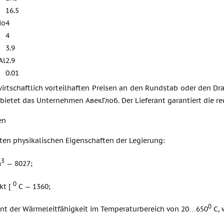
16.5
Mo
4
4
3.9
Al
2.9
0.01
irtschaftlich vorteilhaften Preisen an den Rundstab oder den Dr
, bietet das Unternehmen АвекГлоб. Der Lieferant garantiert die r
en
ten physikalischen Eigenschaften der Legierung:
3
m
— 8027;
0
kt [
C — 1360;
0
ient der Wärmeleitfähigkeit im Temperaturbereich von 20…650
C, 