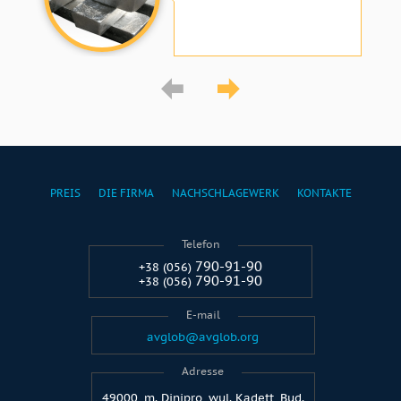
PREIS
DIE FIRMA
NACHSCHLAGEWERK
KONTAKTE
Telefon
790-91-90
+38 (056)
790-91-90
+38 (056)
E-mail
avglob@avglob.org
Adresse
49000, m. Dinipro, wul. Kadett, Bud.