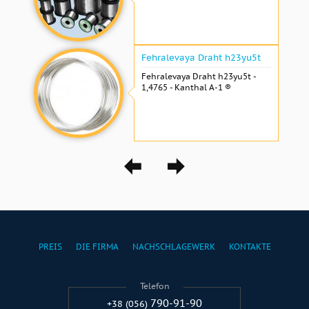
Fehralevaya Draht h23yu5t
Fehralevaya Draht h23yu5t -
1,4765 - Kanthal A-1 ®
PREIS
DIE FIRMA
NACHSCHLAGEWERK
KONTAKTE
Telefon
790-91-90
+38 (056)