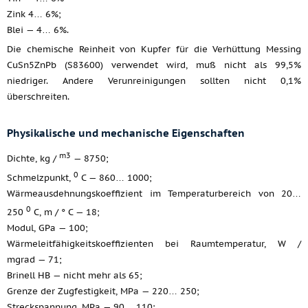
Zink 4… 6%;
Blei — 4… 6%.
Die chemische Reinheit von Kupfer für die Verhüttung Messing
CuSn5ZnPb (S83600) verwendet wird, muß nicht als 99,5%
niedriger. Andere Verunreinigungen sollten nicht 0,1%
überschreiten.
Physikalische und mechanische Eigenschaften
m3
Dichte, kg /
— 8750;
0
Schmelzpunkt,
C — 860… 1000;
Wärmeausdehnungskoeffizient im Temperaturbereich von 20…
0
250
C, m / ° C — 18;
Modul, GPa — 100;
Wärmeleitfähigkeitskoeffizienten bei Raumtemperatur, W /
mgrad — 71;
Brinell HB — nicht mehr als 65;
Grenze der Zugfestigkeit, MPa — 220… 250;
Streckspannung, MPa — 90… 110;