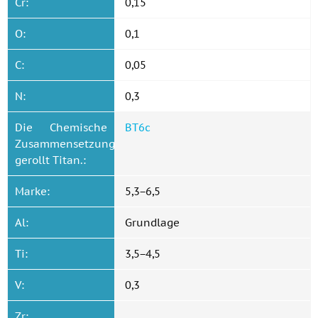
Cr:
0,15
O:
0,1
C:
0,05
N:
0,3
Die Chemische
ВТ6с
Zusammensetzung
gerollt Titan.:
Marke:
5,3−6,5
Al:
Grundlage
Ti:
3,5−4,5
V:
0,3
Zr: