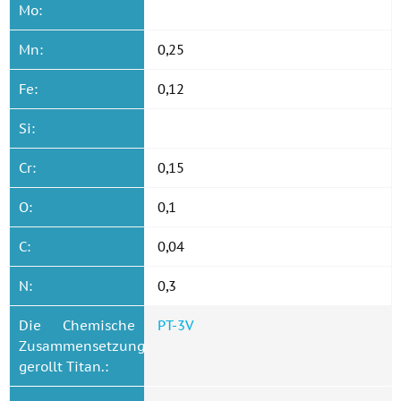
Mo:
Mn:
0,25
Fe:
0,12
Si:
Cr:
0,15
O:
0,1
C:
0,04
N:
0,3
Die Chemische
PT-3V
Zusammensetzung
gerollt Titan.: