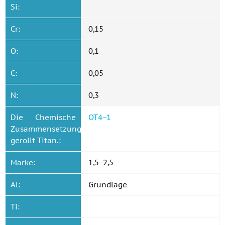
Si:
Cr:
0,15
O:
0,1
C:
0,05
N:
0,3
Die Chemische
ОТ4−1
Zusammensetzung
gerollt Titan.:
Marke:
1,5−2,5
Al:
Grundlage
Ti: