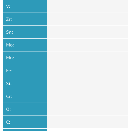
V:
Zr:
Sn:
Mo:
Mn:
Fe:
Si:
Cr:
O:
C: