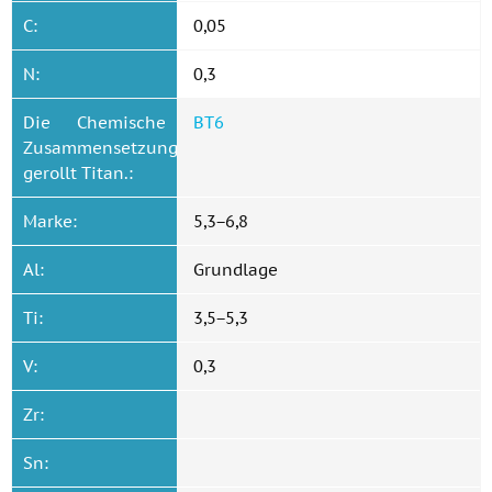
C:
0,05
N:
0,3
Die Chemische
ВТ6
Zusammensetzung
gerollt Titan.:
Marke:
5,3−6,8
Al:
Grundlage
Ti:
3,5−5,3
V:
0,3
Zr:
Sn: