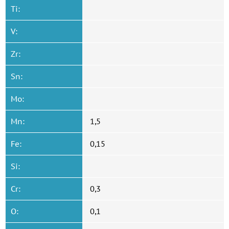
Ti:
V:
Zr:
Sn:
Mo:
Mn:
1,5
Fe:
0,15
Si:
Cr:
0,3
O:
0,1