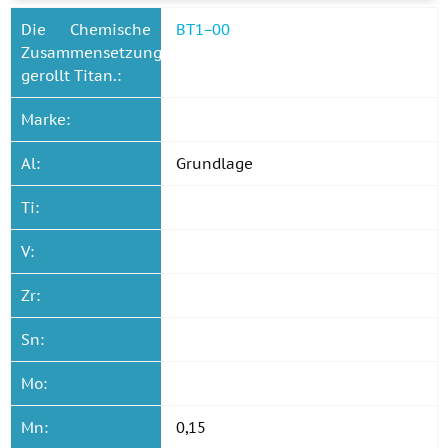
Die Chemische
BT1−00
Zusammensetzung
gerollt Titan.:
Marke:
Al:
Grundlage
Ti:
V:
Zr:
Sn:
Mo:
Mn:
0,15