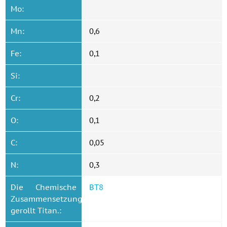
Mo:
Mn:
0,6
Fe:
0,1
Si:
Cr:
0,2
O:
0,1
C:
0,05
N:
0,3
Die Chemische
ВТ8
Zusammensetzung
gerollt Titan.: