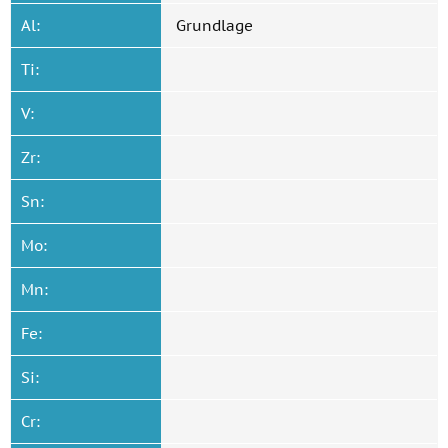
Al:
Grundlage
Ti:
V:
Zr:
Sn:
Mo:
Mn:
Fe:
Si:
Cr: