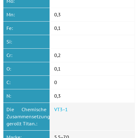
Mo:
Mn:
0,3
Fe:
0,1
Si:
Cr:
0,2
O:
0,1
C:
0
N:
0,3
Die Chemische
VT3−1
Zusammensetzung
gerollt Titan.:
Marke:
5,5−7,0