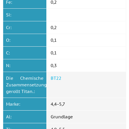
Fe:
0,2
Si:
Cr:
0,2
O:
0,1
C:
0,1
N:
0,3
Die Chemische
ВТ22
Zusammensetzung
gerollt Titan.:
Marke:
4,4−5,7
Al:
Grundlage