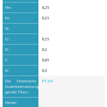
Mn:
0,25
Fe:
0,15
Si:
Cr:
0,15
O:
0,1
C:
0,05
N:
0,3
Die Chemische
PT-1M
Zusammensetzung
gerollt Titan.:
Marke: