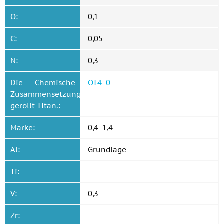
O:
0,1
C:
0,05
N:
0,3
Die Chemische
ОТ4−0
Zusammensetzung
gerollt Titan.:
Marke:
0,4−1,4
Al:
Grundlage
Ti:
V:
0,3
Zr: