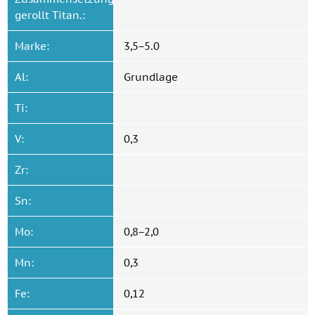
gerollt Titan.:
Marke:
3,5−5.0
Al:
Grundlage
Ti:
V:
0,3
Zr:
Sn:
Mo:
0,8−2,0
Mn:
0,3
Fe:
0,12