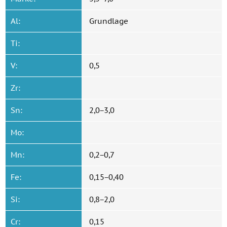
Al:
Grundlage
Ti:
V:
0,5
Zr:
Sn:
2,0−3,0
Mo:
Mn:
0,2−0,7
Fe:
0,15−0,40
Si:
0,8−2,0
Cr:
0,15