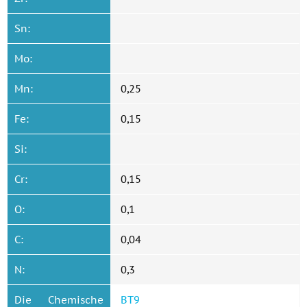
Sn:
Mo:
Mn:
0,25
Fe:
0,15
Si:
Cr:
0,15
O:
0,1
C:
0,04
N:
0,3
Die Chemische
ВТ9