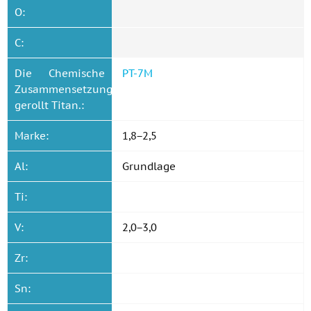
O:
C:
Die Chemische
PT-7M
Zusammensetzung
gerollt Titan.:
Marke:
1,8−2,5
Al:
Grundlage
Ti:
V:
2,0−3,0
Zr:
Sn: