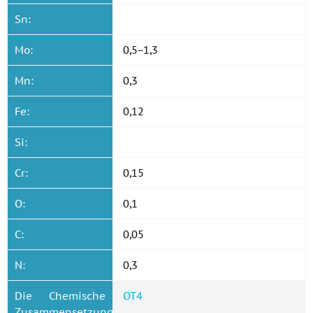
Sn:
Mo:
0,5−1,3
Mn:
0,3
Fe:
0,12
Si:
Cr:
0,15
O:
0,1
C:
0,05
N:
0,3
Die Chemische
ОТ4
Zusammensetzung