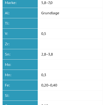
Marke:
5,8−7,0
Al:
Grundlage
Ti:
V:
0,5
Zr:
Sn:
2,8−3,8
Mo:
Mn:
0,3
Fe:
0,20−0,40
Si: