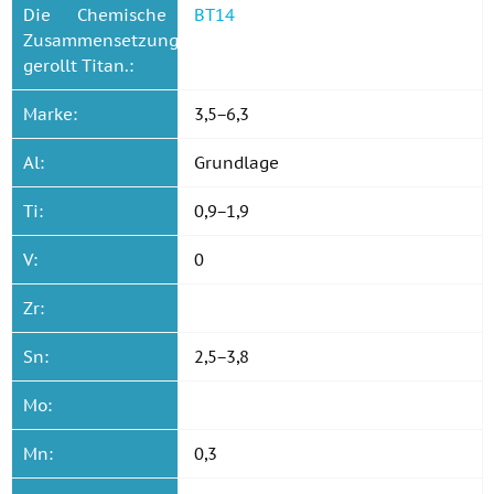
Die Chemische
ВТ14
Zusammensetzung
gerollt Titan.:
Marke:
3,5−6,3
Al:
Grundlage
Ti:
0,9−1,9
V:
0
Zr:
Sn:
2,5−3,8
Mo:
Mn:
0,3