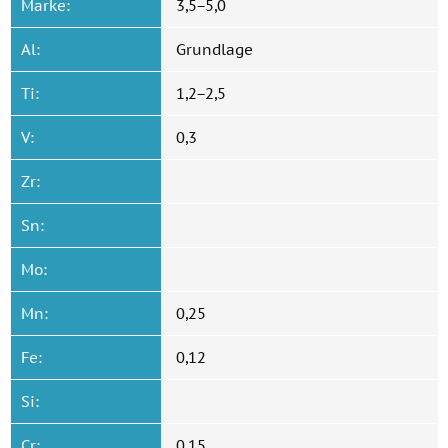
Marke:
3,5−5,0
Al:
Grundlage
Ti:
1,2−2,5
V:
0,3
Zr:
Sn:
Mo:
Mn:
0,25
Fe:
0,12
Si:
Cr:
0,15