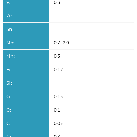
V:
0,3
Zr:
Sn:
Mo:
0,7−2,0
Mn:
0,3
Fe:
0,12
Si:
Cr:
0,15
O:
0,1
C:
0,05
N:
0,3