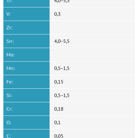
Ti:
4,0−5,5
V:
0,3
Zr:
Sn:
4,0−5,5
Mo:
Mn:
0,5−1,5
Fe:
0,15
Si:
0,5−1,5
Cr:
0,18
O:
0,1
C:
0,05