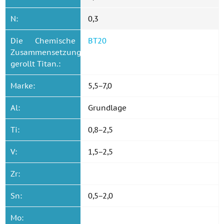
N:
0,3
Die Chemische
ВТ20
Zusammensetzung
gerollt Titan.:
Marke:
5,5−7,0
Al:
Grundlage
Ti:
0,8−2,5
V:
1,5−2,5
Zr:
Sn:
0,5−2,0
Mo: