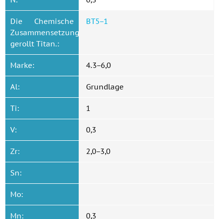
Die Chemische
ВТ5−1
Zusammensetzung
gerollt Titan.:
Marke:
4.3−6,0
Al:
Grundlage
Ti:
1
V:
0,3
Zr:
2,0−3,0
Sn:
Mo:
Mn:
0,3