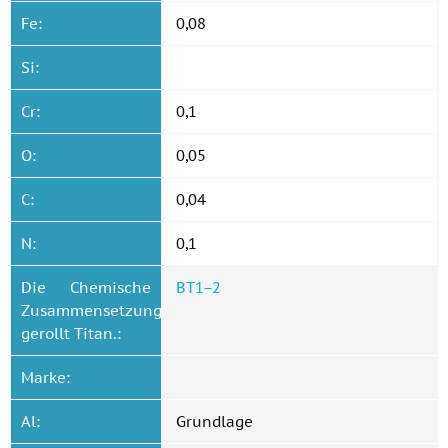
Fe:
0,08
Si:
Cr:
0,1
O:
0,05
C:
0,04
N:
0,1
Die Chemische
BT1−2
Zusammensetzung
gerollt Titan.:
Marke:
Al:
Grundlage