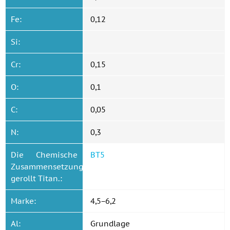
Fe:
0,12
Si:
Cr:
0,15
O:
0,1
C:
0,05
N:
0,3
Die Chemische
ВТ5
Zusammensetzung
gerollt Titan.:
Marke:
4,5−6,2
Al:
Grundlage