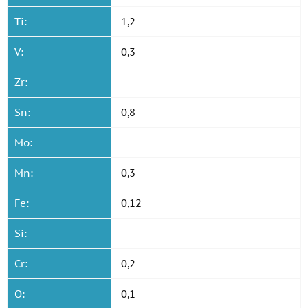
Ti:
1,2
V:
0,3
Zr:
Sn:
0,8
Mo:
Mn:
0,3
Fe:
0,12
Si:
Cr:
0,2
O:
0,1