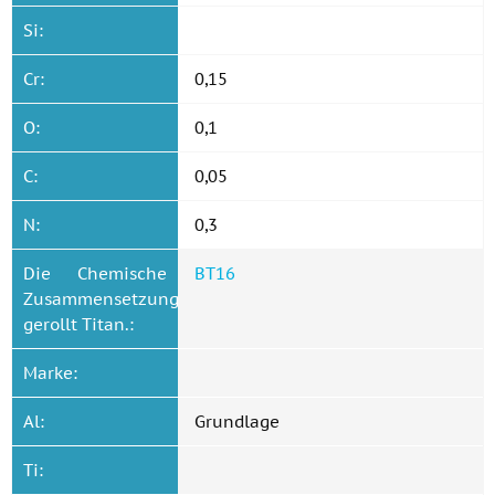
Si:
Cr:
0,15
O:
0,1
C:
0,05
N:
0,3
Die Chemische
ВТ16
Zusammensetzung
gerollt Titan.:
Marke:
Al:
Grundlage
Ti: