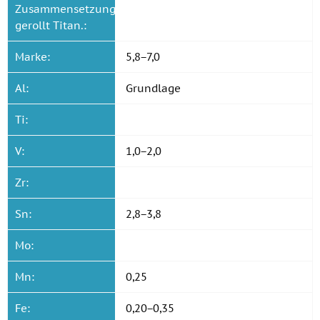
Zusammensetzung
gerollt Titan.:
Marke:
5,8−7,0
Al:
Grundlage
Ti:
V:
1,0−2,0
Zr:
Sn:
2,8−3,8
Mo:
Mn:
0,25
Fe:
0,20−0,35