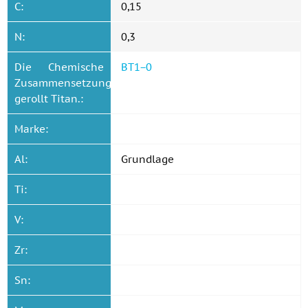
C:
0,15
N:
0,3
Die Chemische
BT1−0
Zusammensetzung
gerollt Titan.:
Marke:
Al:
Grundlage
Ti:
V:
Zr:
Sn: