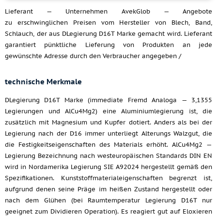
Lieferant — Unternehmen AvekGlob — Angebote
zu erschwinglichen Preisen vom Hersteller von Blech, Band,
Schlauch, der aus DLegierung D16T Marke gemacht wird. Lieferant
garantiert pünktliche Lieferung von Produkten an jede
gewünschte Adresse durch den Verbraucher angegeben /
technische Merkmale
DLegierung D16T Marke (immediate Fremd Analoga — 3,1355
Legierungen und AlCu4Mg2) eine Aluminiumlegierung ist, die
zusätzlich mit Magnesium und Kupfer dotiert. Anders als bei der
Legierung nach der D16 immer unterliegt Alterungs Walzgut, die
die Festigkeitseigenschaften des Materials erhöht. AlCu4Mg2 —
Legierung Bezeichnung nach westeuropäischen Standards DIN EN
wird in Nordamerika Legierung SIE A92024 hergestellt gemäß den
Spezifikationen. Kunststoffmaterialeigenschaften begrenzt ist,
aufgrund denen seine Präge im heißen Zustand hergestellt oder
nach dem Glühen (bei Raumtemperatur Legierung D16T nur
geeignet zum Dividieren Operation). Es reagiert gut auf Eloxieren