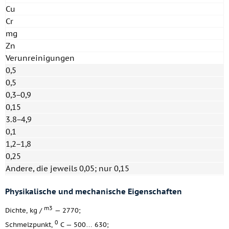
Cu
Cr
mg
Zn
Verunreinigungen
0,5
0,5
0,3−0,9
0,15
3.8−4,9
0,1
1,2−1,8
0,25
Andere, die jeweils 0,05; nur 0,15
Physikalische und mechanische Eigenschaften
m3
Dichte, kg /
— 2770;
0
Schmelzpunkt,
C — 500… 630;