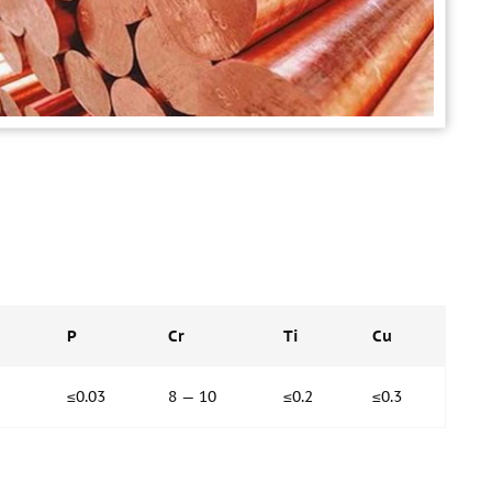
P
Cr
Ti
Cu
5
≤0.03
8 — 10
≤0.2
≤0.3