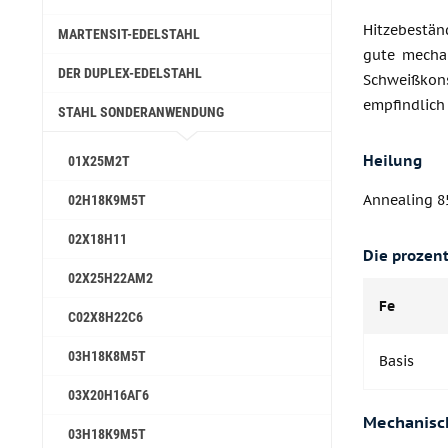
Hitzebestän
MARTENSIT-EDELSTAHL
gute mechan
DER DUPLEX-EDELSTAHL
Schweißkon
empfindlich 
STAHL SONDERANWENDUNG
Heilung
01Х25М2Т
Annealing 85
02Н18К9М5Т
02Х18Н11
Die prozen
02Х25Н22АМ2
Fe
С02Х8Н22С6
03Н18К8М5Т
Basis
03Х20Н16АГ6
Mechanisch
03Н18К9М5Т