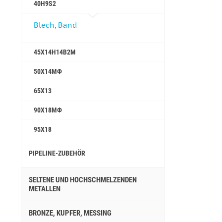
40H9S2
Blech, Band
45Х14Н14В2М
50Х14МФ
65Х13
90Х18МФ
95Х18
PIPELINE-ZUBEHÖR
SELTENE UND HOCHSCHMELZENDEN
METALLEN
BRONZE, KUPFER, MESSING