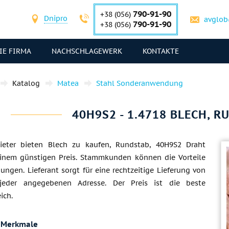
790-91-90
+38 (056)
Dnipro
avglob
790-91-90
+38 (056)
IE FIRMA
NACHSCHLAGEWERK
KONTAKTE
Katalog
Matea
Stahl Sonderanwendung
40H9S2 - 1.4718 BLECH, 
ieter bieten Blech zu kaufen, Rundstab, 40H9S2 Draht
einem günstigen Preis. Stammkunden können die Vorteile
ngen. Lieferant sorgt für eine rechtzeitige Lieferung von
jeder angegebenen Adresse. Der Preis ist die beste
ich.
 Merkmale