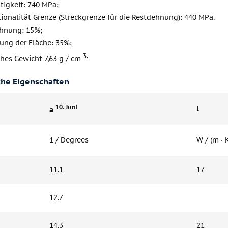
tigkeit: 740 MPa;
ionalität Grenze (Streckgrenze für die Restdehnung): 440 MPa.
hnung: 15%;
ung der Fläche: 35%;
3.
hes Gewicht 7,63 g / cm
che Eigenschaften
10. Juni
l
a
1 / Degrees
W / (m · 
11.1
17
12.7
14.3
21