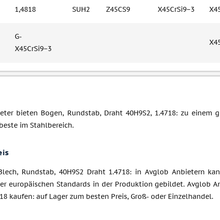
1,4818
SUH2
Z45CS9
X45CrSi9−3
X4
G-
X4
X45CrSi9−3
eter bieten Bogen, Rundstab, Draht 40H9S2, 1.4718: zu einem gün
 beste im Stahlbereich.
eis
Blech, Rundstab, 40H9S2 Draht 1.4718: in Avglob Anbietern kan
er europäischen Standards in der Produktion gebildet. Avglob An
18 kaufen: auf Lager zum besten Preis, Groß- oder Einzelhandel.