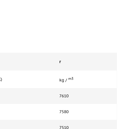
r
m3
K)
kg /
7610
7580
7510