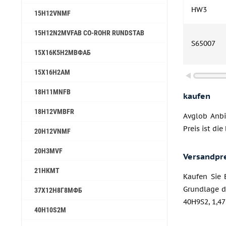
HW3
15H12VNMF
15H12N2MVFAB CO-ROHR RUNDSTAB
S65007
15Х16К5Н2МВФАБ
15Х16Н2АМ
18H11MNFB
kaufen
18H12VMBFR
Avglob Anbi
Preis ist die
20H12VNMF
20H3MVF
Versandpr
21НКМТ
Kaufen Sie 
Grundlage d
37Х12Н8Г8МФБ
40H9S2, 1,47
40H10S2M