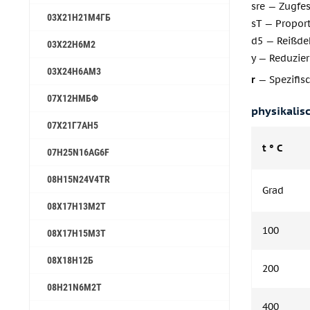
sre — Zugfes
03Х21Н21М4ГБ
sT — Proport
d5 — Reißde
03Х22Н6М2
y — Reduzier
03Х24Н6АМ3
r
— Spezifisc
07Х12НМБФ
physikalis
07Х21Г7АН5
t ° C
07H25N16AG6F
08H15N24V4TR
Grad
08Х17Н13М2Т
100
08Х17Н15М3Т
08Х18Н12Б
200
08H21N6M2T
400