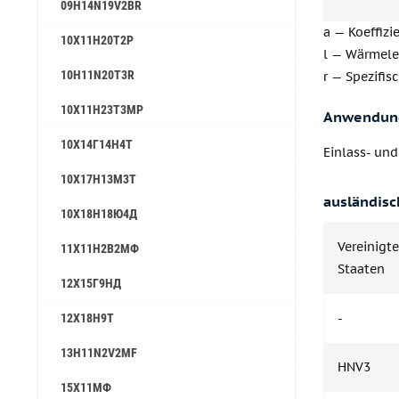
09H14N19V2BR
a — Koeffizi
10Х11Н20Т2Р
l — Wärmele
10H11N20T3R
r — Spezifis
10Х11Н23Т3МР
Anwendun
10Х14Г14Н4Т
Einlass- un
10Х17Н13М3Т
ausländisc
10Х18Н18Ю4Д
Vereinigte
11Х11Н2В2МФ
Staaten
12Х15Г9НД
-
12Х18Н9Т
13H11N2V2MF
HNV3
15Х11МФ