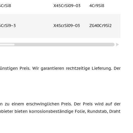
5CrSi8
X45CrSi09−03
4Cr9Si8
4Ch9S
5CrSi9−3
X4ScrSi09−03
ZG40Cr9Si2
X45Cr
stigen Preis. Wir garantieren rechtzeitige Lieferung. Der
n zu einem erschwinglichen Preis. Der Preis wird auf der
bieter bieten korrosionsbeständige Folie, Rundstab, Draht