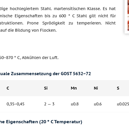
dige hochlegiertem Stahl. martensitischen Klasse. Es hat
ische Eigenschaften bis zu 600 ° C Stahl gilt nicht für
struktionen. Prone Sprödigkeit zu temperieren. Nicht
auf die Bildung von Flocken.
0−870 ° C, Abkühlen der Luft.
tuale Zusammensetzung der GOST 5632−72
C
Si
Mn
Ni
S
0,35−0,45
2 — 3
≤0.8
≤0.6
≤0.02
e Eigenschaften (20 ° C Temperatur)