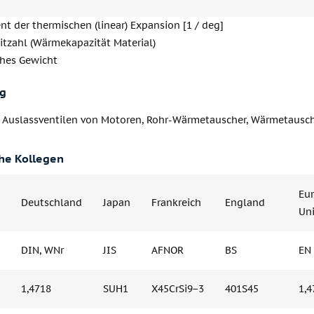
ent der thermischen (linear) Expansion [1 / deg]
itzahl (Wärmekapazität Material)
ches Gewicht
g
d Auslassventilen von Motoren, Rohr-Wärmetauscher, Wärmetausche
he Kollegen
Eu
Deutschland
Japan
Frankreich
England
Un
DIN, WNr
JIS
AFNOR
BS
EN
1,4718
SUH1
X45CrSi9−3
401S45
1,4