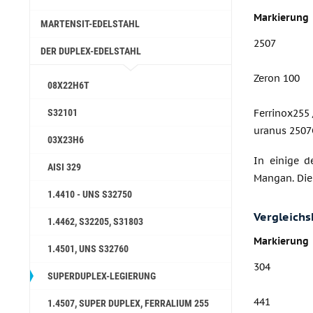
Markierung
MARTENSIT-EDELSTAHL
2507
DER DUPLEX-EDELSTAHL
Zeron 100
08Х22Н6Т
S32101
Ferrinox255 
uranus 250
03Х23Н6
In einige d
AISI 329
Mangan. Dies
1.4410 - UNS S32750
Vergleichs
1.4462, S32205, S31803
Markierung
1.4501, UNS S32760
304
SUPERDUPLEX-LEGIERUNG
441
1.4507, SUPER DUPLEX, FERRALIUM 255