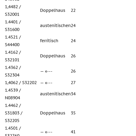
1,4482 /
Doppelhaus
22
S32001
1.4401 /
austenitischen
24
S31600
1.4521 /
ferritisch
24
S44400
1.4162 /
Doppelhaus
26
S32101
1.4362 /
— «---
26
S32304
1,4062 / S32202
— «---
27
1.4539 /
austenitischen
34
N08904
1.4462 /
S31803 /
Doppelhaus
35
S32205
1.4501 /
— «---
41
S32760