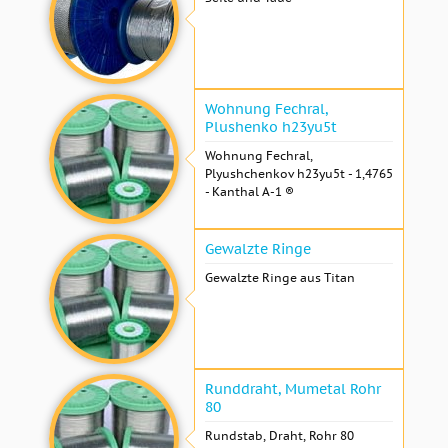
Wohnung Fechral, ​​
Plushenko h23yu5t
Wohnung Fechral, ​​
Plyushchenkov h23yu5t - 1,4765
- Kanthal A-1 ®
Gewalzte Ringe
Gewalzte Ringe aus Titan
Runddraht, Mumetal Rohr
80
Rundstab, Draht, Rohr 80