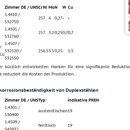
Zimmer DE / UNS
Cr
Ni
Mo
N
W
Cu
1.4410 /
25
7
4
0,27
-
-
S32750
1.4501 /
25
7
3.2
0,25
0,7
0,7
S32760
1.4507 /
/
S32520 /
25
6.5
3.5
0,25
-
1.5
7Cu
S32550
er kürzlich entwickelten Marken für eine signifikante Redukti
 reduziert die Kosten der Produktion. .
korrosionsbeständigkeit von Duplexstählen
Zimmer DE / UNS
Typ:
indikative PREN
1.4301 /
austenitischen
19
S30400
1.4509 /
ferritisch
19
S43932