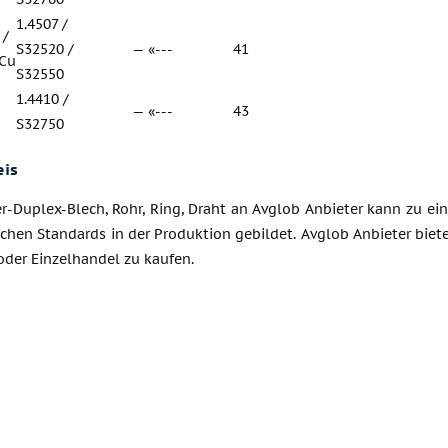
1.4507 /
 /
S32520 /
— «---
41
7Cu
S32550
1.4410 /
— «---
43
S32750
eis
-Duplex-Blech, Rohr, Ring, Draht an Avglob Anbieter kann zu ein
chen Standards in der Produktion gebildet. Avglob Anbieter biete
 oder Einzelhandel zu kaufen.