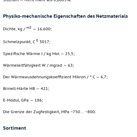
Physiko-mechanische Eigenschaften des Netzmaterials
m3
Dichte, kg /
— 16.600;
0
Schmelzpunkt, C
3017;
Spezifische Wärme J / kg Mol — 25,5;
Wärmeleitfähigkeit W / mgrad — 63;
Der Wärmeausdehnungskoeffizient Mikron / ° C — 6,7;
Brinell-Härte HB — 421;
E-Modul, GPa — 186;
Die Grenze der Zugfestigkeit, MPa −750… −800.
Sortiment