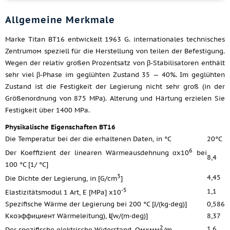
Allgemeine Merkmale
Marke Titan ВТ16 entwickelt 1963 G. internationales technisches
Zentrumом speziell für die Herstellung von teilen der Befestigung.
Wegen der relativ großen Prozentsatz von β-Stabilisatoren enthält
sehr viel β-Phase im geglühten Zustand 35 — 40%. Im geglühten
Zustand ist die Festigkeit der Legierung nicht sehr groß (in der
Größenordnung von 875 MPa). Alterung und Härtung erzielen Sie
Festigkeit über 1400 MPa.
Physikalische Eigenschaften ВТ16
Die Temperatur bei der die erhaltenen Daten, in °C
20°C
6
Der Koeffizient der linearen Wärmeausdehnung αx10
bei
8,4
100 °C [1/ °C]
3
4,45
Die Dichte der Legierung, in [G/cm
]
-5
1,1
Elastizitätsmodul 1 Art, E [MPa] x10
Spezifische Wärme der Legierung bei 200 °C [J/(kg·deg)]
0,586
Ккоэффициент Wärmeleitung),
l
[w/(m·deg)]
8,37
2
1,6
Der spezifische elektrische Widerstand, Омхмм
/m