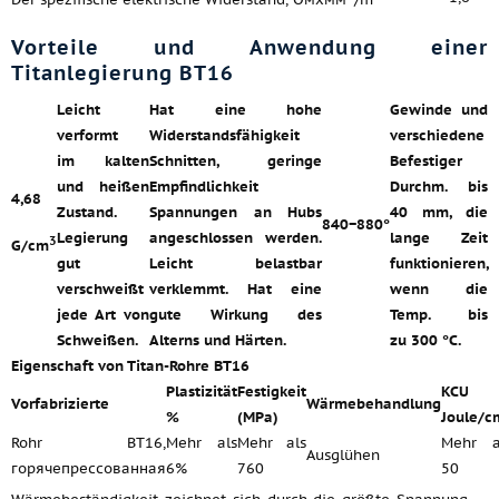
Vorteile und Anwendung einer
Titanlegierung ВТ16
Leicht
Hat eine hohe
Gewinde und
verformt
Widerstandsfähigkeit
verschiedene
im kalten
Schnitten, geringe
Befestiger
und heißen
Empfindlichkeit
Durchm. bis
4,68
Zustand.
Spannungen an Hubs
40 mm, die
840−880°
Legierung
angeschlossen werden.
lange Zeit
3
G/cm
gut
Leicht belastbar
funktionieren,
verschweißt
verklemmt. Hat eine
wenn die
jede Art von
gute Wirkung des
Temp. bis
Schweißen.
Alterns und Härten.
zu 300 °C.
Eigenschaft von Titan-Rohre ВТ16
Plastizität
Festigkeit
KCU
Vorfabrizierte
Wärmebehandlung
%
(MPa)
Joule/c
Rohr ВТ16,
Mehr als
Mehr als
Mehr a
Ausglühen
горячепрессованная
6%
760
50