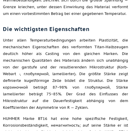
Wärmebeständigkeit zeichnet sich durch die größte Spannung —
Grenze kriechen, unter dessen Einwirkung das Material verformt
um einen vorbestimmten Betrag bei einer gegebenen Temperatur.
Die wichtigsten Eigenschaften
Unter allen Temperaturbedingungen arbeiten Plastizität, die
mechanischen Eigenschaften des verformten Titan-Halbzeugen
deutlich höher als Casting von den gleichen Marken. Die
mechanischen Qualitäten des Materials ändern sich unabhängig
von der garstufe und der resultierenden Mikrostruktur (Korb-
Webart -, глобулярной, lamellierter). Die größte Stärke zeigt
definierte kugelförmige Zelle bildet die Struktur. Die Stärke
корзиночной beträgt 87−98% von глобулярной, Stärke
lamellierter beträgt 75−85%. Der Grad des Einflusses der
Mikrostruktur auf die Dauerfestigkeit abhängig von dem
Koeffizienten der Asymmetrie von R — Zyklen.
HUMMER Marke ВТ16 hat eine hohe spezifische Festigkeit,
Korrosionsbeständigkeit, немагнитность; auf seine Stärke er ist