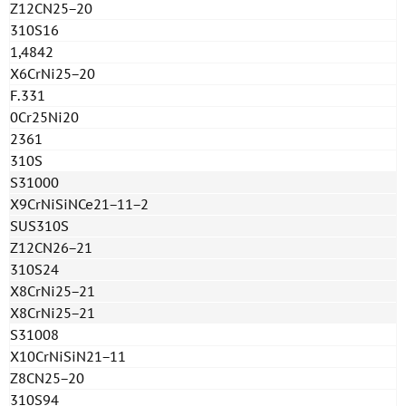
Z12CN25−20
310S16
1,4842
X6CrNi25−20
F.331
0Cr25Ni20
2361
310S
S31000
X9CrNiSiNCe21−11−2
SUS310S
Z12CN26−21
310S24
X8CrNi25−21
X8CrNi25−21
S31008
X10CrNiSiN21−11
Z8CN25−20
310S94