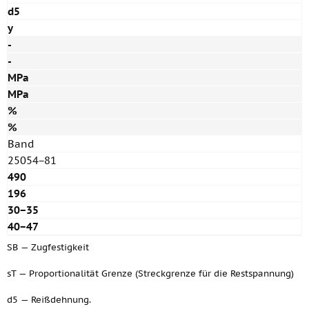
d5
y
-
-
MPa
MPa
%
%
Band
25054−81
490
196
30−35
40−47
SB — Zugfestigkeit
sT — Proportionalität Grenze (Streckgrenze für die Restspannung)
d5 — Reißdehnung.