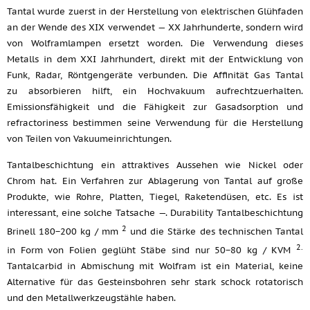
Tantal wurde zuerst in der Herstellung von elektrischen Glühfaden
an der Wende des XIX verwendet — XX Jahrhunderte, sondern wird
von Wolframlampen ersetzt worden. Die Verwendung dieses
Metalls in dem XXI Jahrhundert, direkt mit der Entwicklung von
Funk, Radar, Röntgengeräte verbunden. Die Affinität Gas Tantal
zu absorbieren hilft, ein Hochvakuum aufrechtzuerhalten.
Emissionsfähigkeit und die Fähigkeit zur Gasadsorption und
refractoriness bestimmen seine Verwendung für die Herstellung
von Teilen von Vakuumeinrichtungen.
Tantalbeschichtung ein attraktives Aussehen wie Nickel oder
Chrom hat. Ein Verfahren zur Ablagerung von Tantal auf große
Produkte, wie Rohre, Platten, Tiegel, Raketendüsen, etc. Es ist
interessant, eine solche Tatsache —. Durability Tantalbeschichtung
2
Brinell 180−200 kg / mm
und die Stärke des technischen Tantal
2.
in Form von Folien geglüht Stäbe sind nur 50−80 kg / KVM
Tantalcarbid in Abmischung mit Wolfram ist ein Material, keine
Alternative für das Gesteinsbohren sehr stark schock rotatorisch
und den Metallwerkzeugstähle haben.