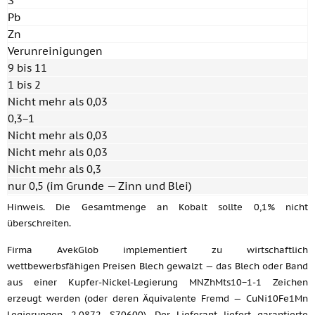
S
Pb
Zn
Verunreinigungen
9 bis 11
1 bis 2
Nicht mehr als 0,03
0,3−1
Nicht mehr als 0,03
Nicht mehr als 0,03
Nicht mehr als 0,3
nur 0,5 (im Grunde — Zinn und Blei)
Hinweis. Die Gesamtmenge an Kobalt sollte 0,1% nicht
überschreiten.
Firma AvekGlob implementiert zu wirtschaftlich
wettbewerbsfähigen Preisen Blech gewalzt — das Blech oder Band
aus einer Kupfer-Nickel-Legierung MNZhMts10−1-1 Zeichen
erzeugt werden (oder deren Äquivalente Fremd — CuNi10Fe1Mn
Legierungen, 2,0872, S70600). Der Lieferant liefert garantierte