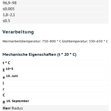
96,9−98
≤0.005
1,8−2,1
≤0.5
Verarbeitung
Warmarbeitstemperatur: 750−800 ° C Glühtemperatur: 530−650 ° C
Mechanische Eigenschaften (t ° 20 ° C)
t ° C
10−5
E
10. Juni
a
l
r
C
10. September
R
Herr
Radus