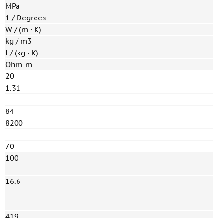
MPa
1 / Degrees
W / (m · K)
kg / m3
J / (kg · K)
Ohm-m
20
1.31
84
8200
70
100
16.6
419