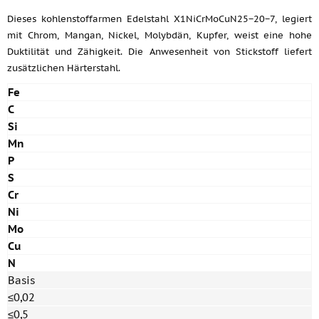
Dieses kohlenstoffarmen Edelstahl X1NiCrMoCuN25−20−7, legiert
mit Chrom, Mangan, Nickel, Molybdän, Kupfer, weist eine hohe
Duktilität und Zähigkeit. Die Anwesenheit von Stickstoff liefert
zusätzlichen Härterstahl.
Fe
C
Si
Mn
P
S
Cr
Ni
Mo
Cu
N
Basis
≤0,02
≤0,5