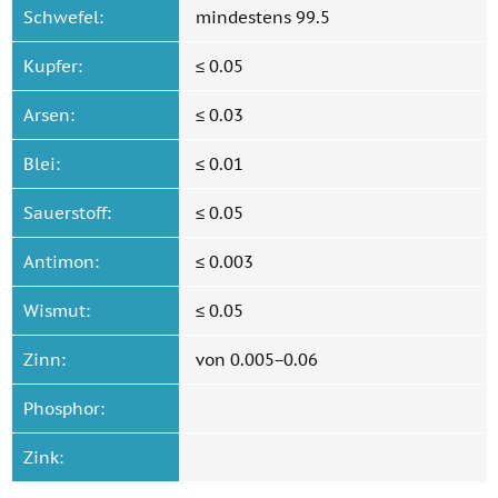
Schwefel:
mindestens 99.5
Kupfer:
≤ 0.05
Arsen:
≤ 0.03
Blei:
≤ 0.01
Sauerstoff:
≤ 0.05
Antimon:
≤ 0.003
Wismut:
≤ 0.05
Zinn:
von 0.005−0.06
Phosphor:
Zink: