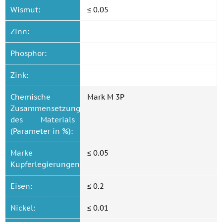
Wismut:
≤ 0.05
Zinn:
Phosphor:
Zink:
Chemische
Mark M 3P
Zusammensetzung
des Materials
(Parameter in %):
Marke
≤ 0.05
Kupferlegierungen:
Eisen:
≤ 0.2
Nickel:
≤ 0.01