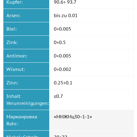
Kupfer:
90.6÷ 9З.7
Arsen:
bis zu 0.01
Blei:
0÷0.005
Zink:
0÷0.5
Antimon:
0÷0.005
Wismut:
0÷0.002
Zinn:
0.25÷0.1
Inhalt
≤0.7
Verunreinigungen:
Маркаировка
«МНЖМц30−1-1»
Rohr: