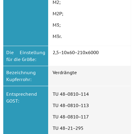
M2;
M2P;
M3;
M3r.
Die Einstellung
2,5−10x60−210x6000
für die Größe:
Bezeichnung
Verdrängte
Kupferrohr:
Entsprechend
TU 48−0810−114
GOST:
TU 48−0810−11З
TU 48−0810−117
TU 48−21−295