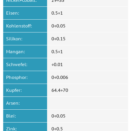
Nickel+Cobalt:
29÷ЗЗ
Eisen:
0.5÷1
Kohlenstoff:
0÷0.05
Silikon:
0÷0.15
Mangan:
0.5÷1
Schwefel:
÷0.01
Phosphor:
0÷0.006
Kupfer:
64.4÷70
Arsen:
Blei:
0÷0.05
Zink:
0÷0.5