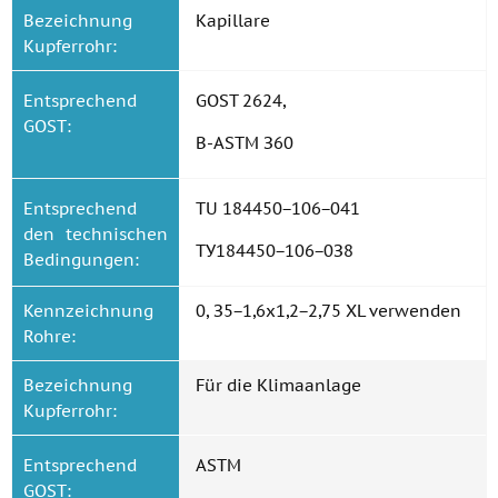
Bezeichnung
Kapillare
Kupferrohr:
Entsprechend
GOST 2624,
GOST:
B-ASTM З60
Entsprechend
TU 184450−106−041
den technischen
ТУ184450−106−0З8
Bedingungen:
Kennzeichnung
0, З5−1,6x1,2−2,75 XL verwenden
Rohre:
Bezeichnung
Für die Klimaanlage
Kupferrohr:
Entsprechend
ASTM
GOST: