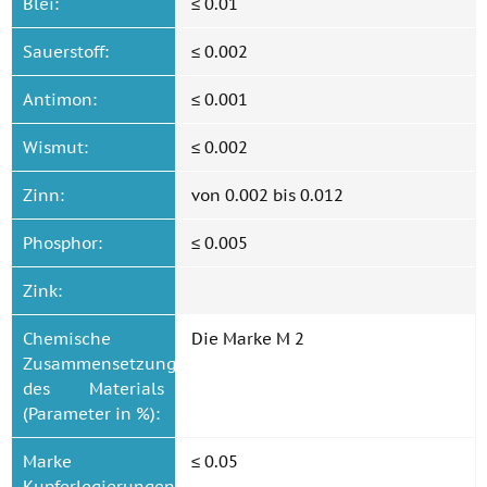
Blei:
≤ 0.01
Sauerstoff:
≤ 0.002
Antimon:
≤ 0.001
Wismut:
≤ 0.002
Zinn:
von 0.002 bis 0.012
Phosphor:
≤ 0.005
Zink:
Chemische
Die Marke M 2
Zusammensetzung
des Materials
(Parameter in %):
Marke
≤ 0.05
Kupferlegierungen: