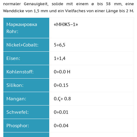
normaler Genauigkeit, solide mit einem ø bis 38 mm, eine
Wanddicke von 1,5 mm und ein Vielfaches von einer Länge bis 2 M.
Маркаировка
«МНЖ5−1»
Rohr:
Nickel+Cobalt:
5÷6,5
Eisen:
1÷1,4
Kohlenstoff:
0÷0.0 H
Silikon:
0÷0.15
Mangan:
0.Ç÷ 0.8
Schwefel:
0÷0.01
Phosphor:
0÷0.04