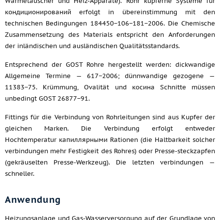
Wärmetauscher und Heiz-Apparate). Rohr kupferne Systeme für
кондиционирований erfolgt in übereinstimmung mit den
technischen Bedingungen 184450−106−181−2006. Die Chemische
Zusammensetzung des Materials entspricht den Anforderungen
der inländischen und ausländischen Qualitätsstandards.
Entsprechend der GOST Rohre hergestellt werden: dickwandige
Allgemeine Termine — 617−2006; dünnwandige gezogene —
11383−75. Krümmung, Ovalität und косина Schnitte müssen
unbedingt GOST 26877−91.
Fittings für die Verbindung von Rohrleitungen sind aus Kupfer der
gleichen Marken. Die Verbindung erfolgt entweder
Hochtemperatur капиллярными Rationen (die Haltbarkeit solcher
verbindungen mehr Festigkeit des Rohres) oder Presse-steckzapfen
(gekräuselten Presse-Werkzeug). Die letzten verbindungen —
schneller.
Anwendung
Heizungsanlage und Gas-Wasserversorgung auf der Grundlage von