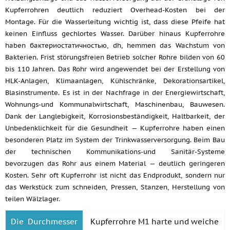
Kupferrohren deutlich reduziert Overhead-Kosten bei der
Montage. Für die Wasserleitung wichtig ist, dass diese Pfeife hat
keinen Einfluss gechlortes Wasser. Darüber hinaus Kupferrohre
haben бактериостатичностью, dh, hemmen das Wachstum von
Bakterien. Frist störungsfreien Betrieb solcher Rohre bilden von 60
bis 110 Jahren. Das Rohr wird angewendet bei der Erstellung von
HLK-Anlagen, Klimaanlagen, Kühlschränke, Dekorationsartikel,
Blasinstrumente. Es ist in der Nachfrage in der Energiewirtschaft,
Wohnungs-und Kommunalwirtschaft, Maschinenbau, Bauwesen.
Dank der Langlebigkeit, Korrosionsbeständigkeit, Haltbarkeit, der
Unbedenklichkeit für die Gesundheit — Kupferrohre haben einen
besonderen Platz im System der Trinkwasserversorgung. Beim Bau
der technischen Kommunikations-und Sanitär-Systeme
bevorzugen das Rohr aus einem Material — deutlich geringeren
Kosten. Sehr oft Kupferrohr ist nicht das Endprodukt, sondern nur
das Werkstück zum schneiden, Pressen, Stanzen, Herstellung von
teilen Wälzlager.
Die Durchmesser
Kupferrohre M1 harte und weiche