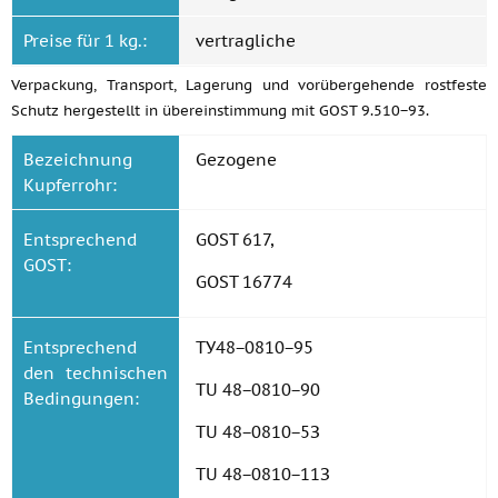
Preise für 1 kg.:
vertragliche
Verpackung, Transport, Lagerung und vorübergehende rostfeste
Schutz hergestellt in übereinstimmung mit GOST 9.510−93.
Bezeichnung
Gezogene
Kupferrohr:
Entsprechend
GOST 617,
GOST:
GOST 16774
Entsprechend
ТУ48−0810−95
den technischen
TU 48−0810−90
Bedingungen:
TU 48−0810−5З
TU 48−0810−11З