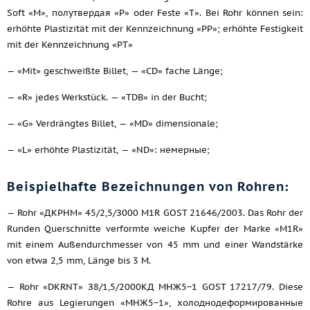
Soft «M», полутвердая «P» oder Feste «T». Bei Rohr können sein:
erhöhte Plastizität mit der Kennzeichnung «PP»; erhöhte Festigkeit
mit der Kennzeichnung «PT»
— «Mit» geschweißte Billet, — «CD» fache Länge;
— «R» jedes Werkstück. — «TDB» in der Bucht;
— «G» Verdrängtes Billet, — «MD» dimensionale;
— «L» erhöhte Plastizität, — «ND»: немерные;
Beispielhafte Bezeichnungen von Rohren:
— Rohr «ДКРНМ» 45/2,5/З000 M1R GOST 21646/2003. Das Rohr der
Runden Querschnitte verformte weiche Kupfer der Marke «M1R»
mit einem Außendurchmesser von 45 mm und einer Wandstärke
von etwa 2,5 mm, Länge bis 3 M.
— Rohr «DKRNT» З8/1,5/2000КД МНЖ5−1 GOST 17217/79. Diese
Rohre aus Legierungen «МНЖ5−1», холоднодеформированные