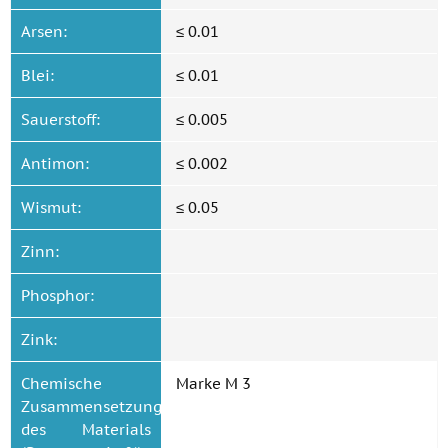
Arsen:
≤ 0.01
Blei:
≤ 0.01
Sauerstoff:
≤ 0.005
Antimon:
≤ 0.002
Wismut:
≤ 0.05
Zinn:
Phosphor:
Zink:
Chemische
Marke M 3
Zusammensetzung
des Materials