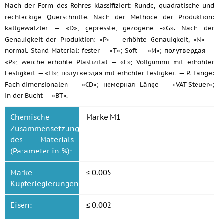
Nach der Form des Rohres klassifiziert: Runde, quadratische und
rechteckige Querschnitte. Nach der Methode der Produktion:
kaltgewalzter — «D», gepresste, gezogene -«G». Nach der
Genauigkeit der Produktion: «P» — erhöhte Genauigkeit, «N» —
normal. Stand Material: fester — «T»; Soft — «M»; полутвердая —
«P»; weiche erhöhte Plastizität — «L»; Vollgummi mit erhöhter
Festigkeit — «H»; полутвердая mit erhöhter Festigkeit — P. Länge:
Fach-dimensionalen — «CD»; немерная Länge — «VAT-Steuer»;
in der Bucht — «BT».
Chemische
Marke M1
Zusammensetzung
des Materials
(Parameter in %):
Marke
≤ 0.005
Kupferlegierungen:
Eisen:
≤ 0.002