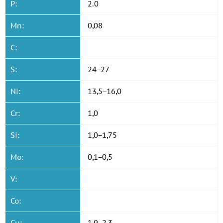
P:
2.0
Mn:
0,08
C:
S:
24−27
Ni:
13,5−16,0
Cr:
1,0
Si:
1,0−1,75
Mo:
0,1−0,5
V:
Co:
Cu:
1,9−2,3