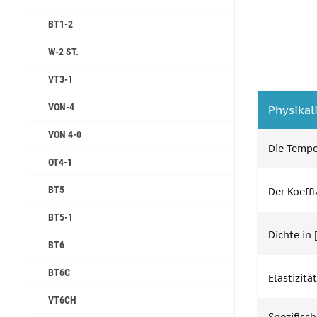
BT1-2
W-2 ST.
VT3-1
VON-4
Physikal
VON 4-0
Die Temper
ОТ4-1
ВТ5
Der Koeff
ВТ5-1
Dichte in
ВТ6
ВТ6С
Elastizitä
VT6CH