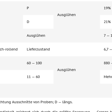
P
19%
Ausglühen
D
21%
Ausglühen
7 — 
tch-rollend
Lieferzustand
6,7 
60 — 100
880 
Ausglühen
11 — 60
Mehr
chtung Ausschnitte von Proben; D — längs.