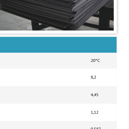
20°C
8,2
4,45
1,12