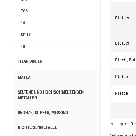
ТС6
Blätter
14
SP 17
Blätter
40
Blech, Ba
TITAN DIN, EN
Platte
MATEA
SELTENE UND HOCHSCHMELZENDEN
Platte
METALLEN
BRONZE, KUPFER, MESSING
N — quer-Ri
NICHTEISENMETALLE