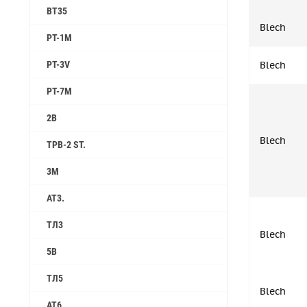
ВТ35
Blech
PT-1M
PT-3V
Blech
PT-7M
2B
Blech
TPB-2 ST.
3M
AT3.
ТЛ3
Blech
5B
ТЛ5
Blech
АТ6