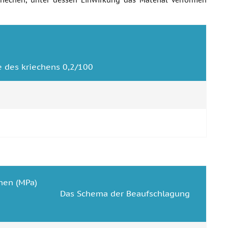
iechen, unter dessen Einwirkung das Material verformen
e des kriechens 0,2/100
chen (MPa)
Das Schema der Beaufschlagung