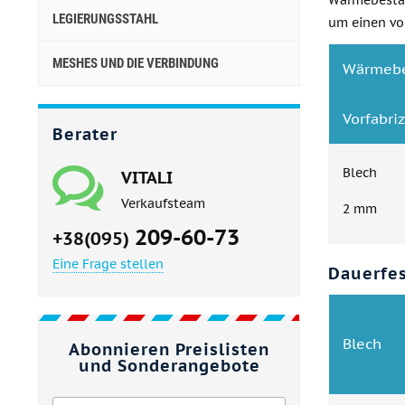
Wärmebestän
LEGIERUNGSSTAHL
um einen vo
MESHES UND DIE VERBINDUNG
Wärmebe
Vorfabriz
Berater
Blech
VITALI
Verkaufsteam
2 mm
209-60-73
+38(095)
Eine Frage stellen
Dauerfes
Blech
Abonnieren Preislisten
und Sonderangebote