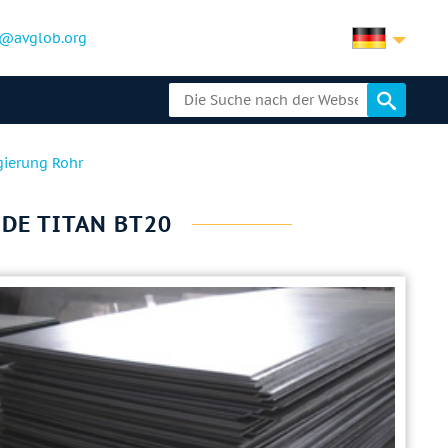
@avglob.org
gierung Rohr
NDE TITAN ВТ20