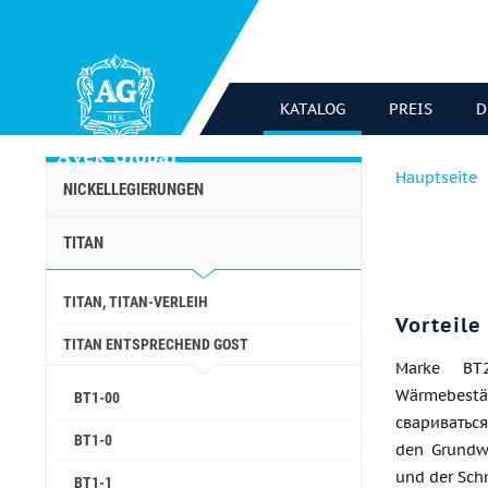
KATALOG
PREIS
D
Hauptseite
NICKELLEGIERUNGEN
TITAN
TITAN, TITAN-VERLEIH
Vorteile
TITAN ENTSPRECHEND GOST
Marke ВТ
Wärmebest
BT1-00
свариваться
BT1-0
den Grundwe
und der Sch
BT1-1