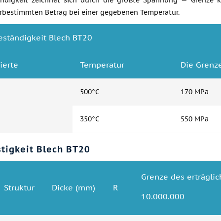
digkeit zeichnet sich durch die größte Spannung — Grenze kr
rbestimmten Betrag bei einer gegebenen Temperatur.
ständigkeit Blech ВТ20
ierte
Temperatur
Die Grenz
500°C
170 MPa
350°C
550 MPa
tigkeit Blech ВТ20
Grenze des erträgli
Struktur
Dicke (mm)
R
10.000.000