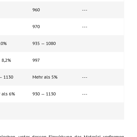
960
---
970
---
10%
935 — 1080
— 8,2%
997
— 1130
Mehr als 5%
---
 als 6%
930 — 1130
---