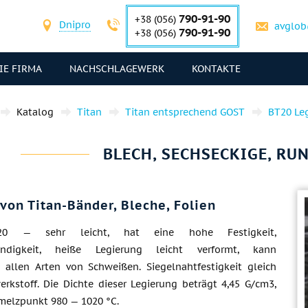
790-91-90
+38 (056)
Dnipro
avglob
790-91-90
+38 (056)
IE FIRMA
NACHSCHLAGEWERK
KONTAKTE
Katalog
Titan
Titan entsprechend GOST
ВТ20 Le
BLECH, SECHSECKIGE, RU
 von Titan-Bänder, Bleche, Folien
20 — sehr leicht, hat eine hohe Festigkeit,
ändigkeit, heiße Legierung leicht verformt, kann
 allen Arten von Schweißen. Siegelnahtfestigkeit gleich
rkstoff. Die Dichte dieser Legierung beträgt 4,45 G/cm3,
melzpunkt 980 — 1020 °C.