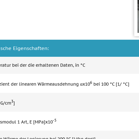
ische Eigenschaften:
atur bei der die erhaltenen Daten, in °C
6
izient der linearen Wärmeausdehnung αx10
bei 100 °C [1/ °C]
3
 [G/cm
]
-5
tsmodul 1 Art, E [MPa]x10