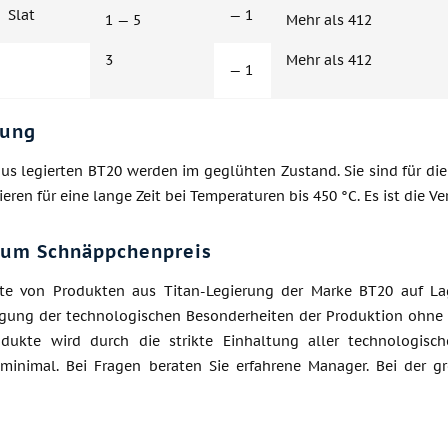
Slat
— 1
1 — 5
Mehr als 412
3
Mehr als 412
— 1
ung
us legierten ВТ20 werden im geglühten Zustand. Sie sind für d
ieren für eine lange Zeit bei Temperaturen bis 450 °C. Es ist die V
zum Schnäppchenpreis
te von Produkten aus Titan-Legierung der Marke ВТ20 auf Lag
igung der technologischen Besonderheiten der Produktion ohne d
odukte wird durch die strikte Einhaltung aller technologis
minimal. Bei Fragen beraten Sie erfahrene Manager. Bei der g