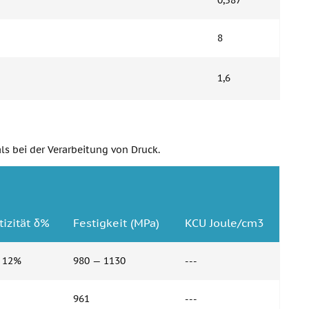
0,587
8
1,6
ls bei der Verarbeitung von Druck.
tizität δ%
Festigkeit (MPa)
KCU Joule/cm3
 12%
980 — 1130
---
961
---