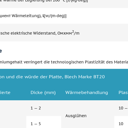
e Wärme der Legierung bei 200 °C [J/(kg·deg)]
иент Wärmeleitung),
l
[w/(m·deg)]
2
fische elektrische Widerstand, Омхмм
/m
e
iumgehalt verringert die technologischen Plastizität des Materia
on und die würde der Platte, Blech Marke ВТ20
ierte
Dicke (mm)
Wärmebehandlung
Plas
1 — 2
10 —
Ausglühen
1 — 5
10