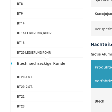
Spezifisch
ВТ8
ВТ9
Ккоэффиц
ВТ14
Der spezi
ВТ16 LEGIERUNG, ROHR
ВТ18
Nachteil
ВТ20 LEGIERUNG ROHR
Große Alumin
Blech, sechseckige, Runde
Produkti
ВТ20-1 ST.
Vorfabriz
ВТ20-2 ST.
ВТ22
Blech
ВТ23