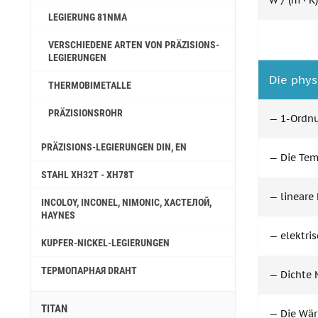
W / (m · K)
LEGIERUNG 81NMA
VERSCHIEDENE ARTEN VON PRÄZISIONS-
LEGIERUNGEN
Die phys
THERMOBIMETALLE
PRÄZISIONSROHR
— 1-Ordn
PRÄZISIONS-LEGIERUNGEN DIN, EN
— Die Temp
STAHL ХН32Т - ХН78Т
— lineare 
INCOLOY, INCONEL, NIMONIC, ХАСТЕЛОЙ,
HAYNES
— elektri
KUPFER-NICKEL-LEGIERUNGEN
ТЕРМОПАРНАЯ DRAHT
— Dichte M
TITAN
— Die Wärm