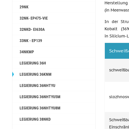
Herstellung
29NK
(in Meerwass
32NK- EP475-VIE
In der Stru
Kobalt (36%
32NKD- EI630A
in Silicium
33NK - EP139
Schweiß
34NKMP
LEGIERUNG 36H
schweißba
LEGIERUNG 36KNM
LEGIERUNG 36NHTYU
slozhnosv
LEGIERUNG 36NHTYU5M
LEGIERUNG 36NHTYU8M
LEGIERUNG 38NKD
Schweiß
Einschrän