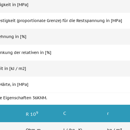
igkeit in [MPa]
estigkeit (proportionale Grenze) für die Restspannung in [MPa]
hnung in [%]
nkung der relativen in [%]
t in [kJ / m2]
Härte, in [MPa]
he Eigenschaften 36KNM.
9
C
r
R 10