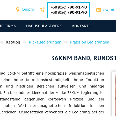
790-91-90
+38 (056)
Dnipro
avglob
790-91-90
+38 (056)
IE FIRMA
NACHSCHLAGEWERK
KONTAKTE
Katalog
Nickellegierungen
Präzision Legierungen
36KNM BAND, RUNDST
rad 36KNM betrifft eine hochpräzise weichmagnetischen
e eine hohe Korrosionsbeständigkeit, hohe Induktion
en und niedrigen Bereichen aufweisen und niedrige
aft. Ein besonderes Merkmal der Marke 36KNM Legierung ist
standsfähig gegenüber korrosiven Prozess und ein
nd hohen Wert der magnetischen Induktion in den
ereichen. Grundsätzlich verwendet die Legierung bei der