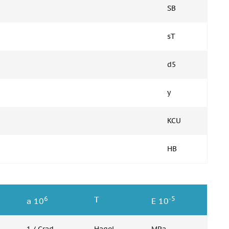
SB
sT
d5
y
KCU
HB
6
-5
T
a 10
E 10