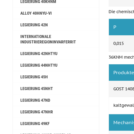
LEGIERUNG 40KHNM
Die chemisc
ALLOY 40HNYU-VI
LEGIERUNG 42N
P
INTERNATIONALE
INDUSTRIEREGIONINVARFERRIT
0,015
LEGIERUNG 42NHTYU
36KNM mecha
LEGIERUNG 44NHTYU
Produkt
LEGIERUNG 45H
LEGIERUNG 45NHT
GOST 140
LEGIERUNG 47ND
kaltgewal
LEGIERUNG 47NHR
Mechanis
LEGIERUNG 49KF