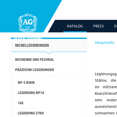
KATALOG
PREIS
D
Hauptseite
NICKELLEGIERUNGEN
NICHROME UND FECHRAL
PRÄZISION LEGIERUNGEN
Legierungsg
Stähle, di
NP-2 ROHR
im mittler
LEGIERUNG NP1A
Koerzitivkr
sehr wider
16X
ausreiche
schwachen B
LEGIERUNG 27KH