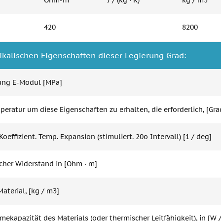
Ohm-m
J / (kg · K)
kg / m3
420
8200
ikalischen Eigenschaften dieser Legierung Grad:
ung E-Modul [MPa]
eratur um diese Eigenschaften zu erhalten, die erforderlich, [Gra
Koeffizient. Temp. Expansion (stimuliert. 20o Intervall) [1 / deg]
scher Widerstand in [Ohm · m]
aterial, [kg / m3]
ekapazität des Materials (oder thermischer Leitfähigkeit), in [W /