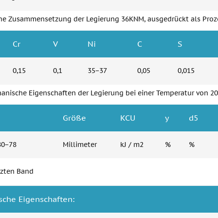
he Zusammensetzung der Legierung 36KNM, ausgedrückt als Proz
Cr
V
Ni
C
S
0,15
0,1
35−37
0,05
0,015
nische Eigenschaften der Legierung bei einer Temperatur von 20 
e
Größe
KCU
y
d5
80−78
Millimeter
kJ / m2
%
%
zten Band
che Eigenschaften: