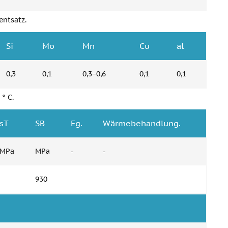
entsatz.
Si
Mo
Mn
Cu
al
0,3
0,1
0,3−0,6
0,1
0,1
° C.
sT
SB
Eg.
Wärmebehandlung.
MPa
MPa
-
-
930