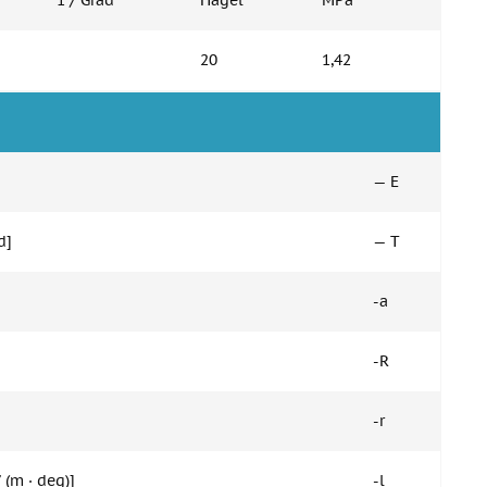
1 / Grad
Hagel
MPa
20
1,42
— E
d]
— T
-a
-R
-r
 (m · deg)]
-l