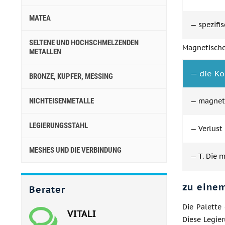
MATEA
— spezifis
SELTENE UND HOCHSCHMELZENDEN
Magnetische
METALLEN
— die Koe
BRONZE, KUPFER, MESSING
NICHTEISENMETALLE
— magneti
LEGIERUNGSSTAHL
— Verlust 
MESHES UND DIE VERBINDUNG
— T. Die 
zu einem
Berater
Die Palette
VITALI
Diese Legier