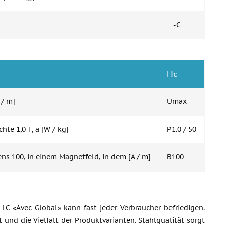
-C
Hc
 / m]
Umax
hte 1,0 T, a [W / kg]
P1.0 / 50
s 100, in einem Magnetfeld, in dem [A / m]
B100
LC «Avec Global» kann fast jeder Verbraucher befriedigen.
und die Vielfalt der Produktvarianten. Stahlqualität sorgt